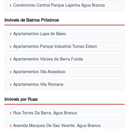
keyboard_arrow_right
Condomínio Central Parque Lapinha Água Branca
Imóveis de Bairros Próximos
keyboard_arrow_right
Apartamentos Lapa de Baixo
keyboard_arrow_right
Apartamentos Parque Industrial Tomas Edson
keyboard_arrow_right
Apartamentos Várzea da Barra Funda
keyboard_arrow_right
Apartamentos Vila Anastácio
keyboard_arrow_right
Apartamentos Vila Romana
Imóveis por Ruas
keyboard_arrow_right
Rua Torres Da Barra, Água Branca
keyboard_arrow_right
Avenida Marques De Sao Vicente, Água Branca