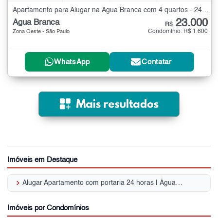
Apartamento para Alugar na Água Branca com 4 quartos - 241 m²
23.000
Água Branca
R$
Condomínio: R$ 1.600
Zona Oeste - São Paulo
WhatsApp
Contatar
Imóveis em Destaque
keyboard_arrow_right
Alugar Apartamento com portaria 24 horas | Água Branca
Imóveis por Condomínios