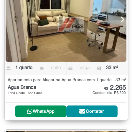
1 quarto
- suíte
- vaga
33 m²
Apartamento para Alugar na Água Branca com 1 quarto - 33 m²
2.265
Água Branca
R$
Condomínio: R$ 300
Zona Oeste - São Paulo
WhatsApp
Contatar