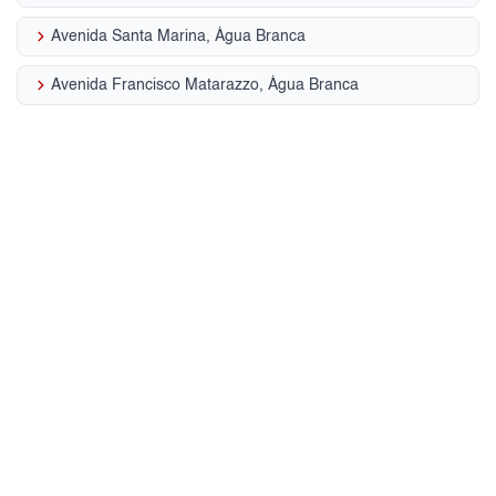
keyboard_arrow_right
Avenida Santa Marina, Água Branca
keyboard_arrow_right
Avenida Francisco Matarazzo, Água Branca