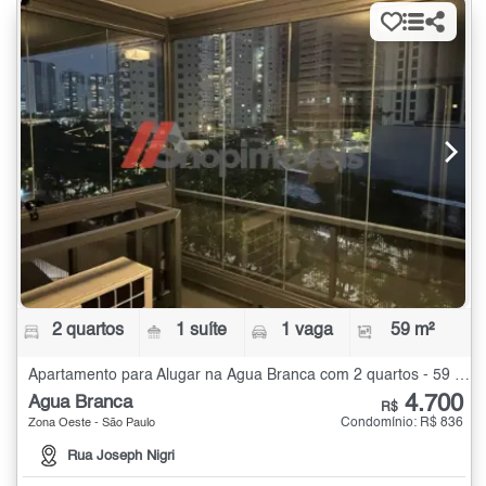
2 quartos
1 suíte
1 vaga
59 m²
Apartamento para Alugar na Água Branca com 2 quartos - 59 m²
4.700
Água Branca
R$
Condomínio: R$ 836
Zona Oeste - São Paulo
Rua Joseph Nigri