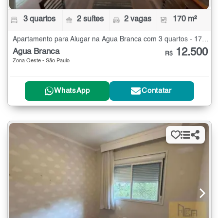
3 quartos
2 suítes
2 vagas
170 m²
Apartamento para Alugar na Água Branca com 3 quartos - 170 m²
12.500
Água Branca
R$
Zona Oeste - São Paulo
WhatsApp
Contatar