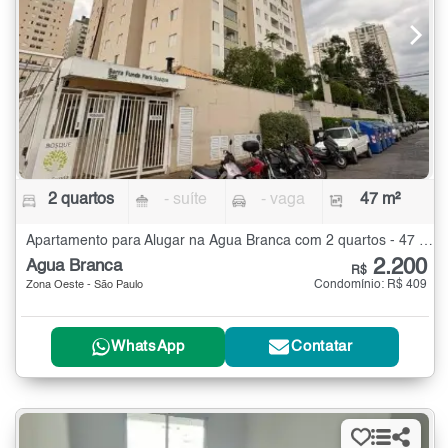
2 quartos
- suíte
- vaga
47 m²
Apartamento para Alugar na Água Branca com 2 quartos - 47 m²
2.200
Água Branca
R$
Condomínio: R$ 409
Zona Oeste - São Paulo
WhatsApp
Contatar