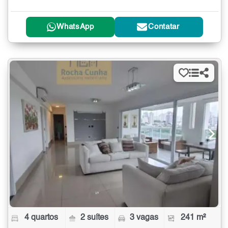
WhatsApp
Contatar
4 quartos
2 suítes
3 vagas
241 m²