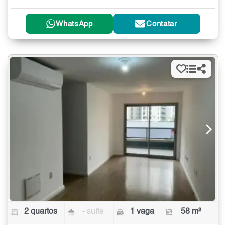
WhatsApp
Contatar
2 quartos
- suíte
1 vaga
58 m²