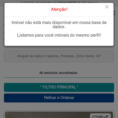
O PORTAL DE IMÓVEIS DA
ZONA OESTE
DE SÃO PAULO
×
Atenção!
Imóvel não está mais disponível em nossa base de
HOME
ZONA OESTE
ALUGAR
POMPÉIA
dados.
Alugar Imóveis na Pompéia, Zona Oeste de São Paulo
Listamos para você imóveis do mesmo perfil!
Pompéia, Zona Oeste
Aluguel de Aptos 2 quartos, Pompeia, Zona Oeste, SP
46 anúncios encontrados
* FILTRO PRINCIPAL *
Refinar e Ordenar