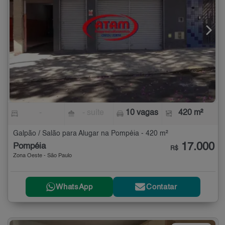
-
- suíte
10 vagas
420 m²
Galpão / Salão para Alugar na Pompéia - 420 m²
17.000
Pompéia
R$
Zona Oeste - São Paulo
WhatsApp
Contatar