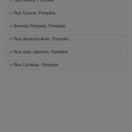
keyboard_arrow_right
Rua Guiara, Pompéia
keyboard_arrow_right
Rua Tucuna, Pompéia
keyboard_arrow_right
Avenida Pompeia, Pompéia
keyboard_arrow_right
Rua Venancio Aires, Pompéia
keyboard_arrow_right
Rua Joao Jabotam, Pompéia
keyboard_arrow_right
Rua Caraibas, Pompéia