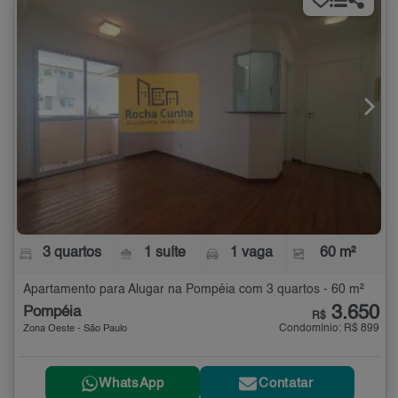
3 quartos
1 suíte
1 vaga
60 m²
Apartamento para Alugar na Pompéia com 3 quartos - 60 m²
3.650
Pompéia
R$
Condomínio: R$ 899
Zona Oeste - São Paulo
WhatsApp
Contatar