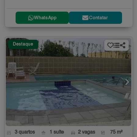
WhatsApp
Contatar
Destaque
3 quartos
1 suíte
2 vagas
75 m²