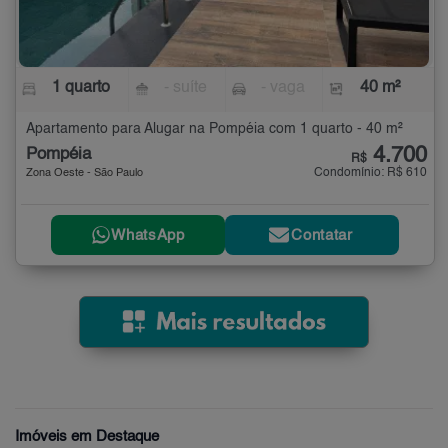
1 quarto
- suíte
- vaga
40 m²
Apartamento para Alugar na Pompéia com 1 quarto - 40 m²
4.700
Pompéia
R$
Condomínio: R$ 610
Zona Oeste - São Paulo
WhatsApp
Contatar
Imóveis em Destaque