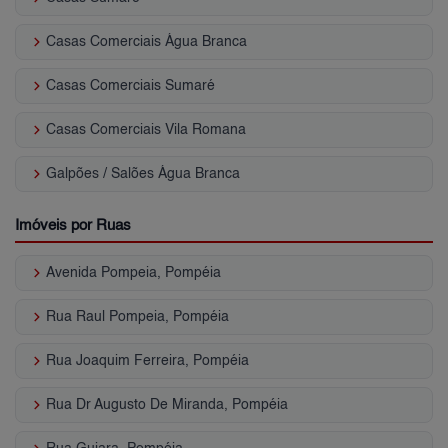
keyboard_arrow_right
Casas Comerciais Água Branca
keyboard_arrow_right
Casas Comerciais Sumaré
keyboard_arrow_right
Casas Comerciais Vila Romana
keyboard_arrow_right
Galpões / Salões Água Branca
Imóveis por Ruas
keyboard_arrow_right
Avenida Pompeia, Pompéia
keyboard_arrow_right
Rua Raul Pompeia, Pompéia
keyboard_arrow_right
Rua Joaquim Ferreira, Pompéia
keyboard_arrow_right
Rua Dr Augusto De Miranda, Pompéia