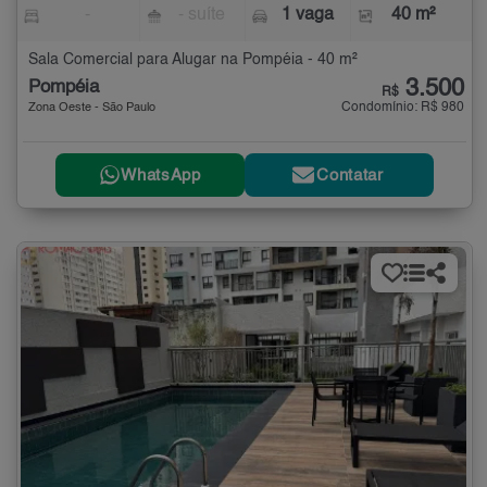
-
- suíte
1 vaga
40 m²
Sala Comercial para Alugar na Pompéia - 40 m²
3.500
Pompéia
R$
Condomínio: R$ 980
Zona Oeste - São Paulo
WhatsApp
Contatar