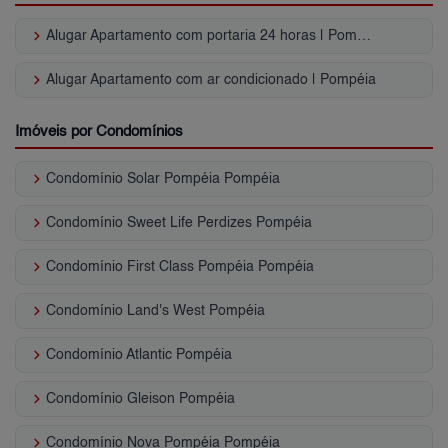
keyboard_arrow_right
Alugar Apartamento com portaria 24 horas | Pompéia
keyboard_arrow_right
Alugar Apartamento com ar condicionado | Pompéia
Imóveis por Condomínios
keyboard_arrow_right
Condomínio Solar Pompéia Pompéia
keyboard_arrow_right
Condomínio Sweet Life Perdizes Pompéia
keyboard_arrow_right
Condomínio First Class Pompéia Pompéia
keyboard_arrow_right
Condomínio Land's West Pompéia
keyboard_arrow_right
Condomínio Atlantic Pompéia
keyboard_arrow_right
Condomínio Gleison Pompéia
keyboard_arrow_right
Condomínio Nova Pompéia Pompéia