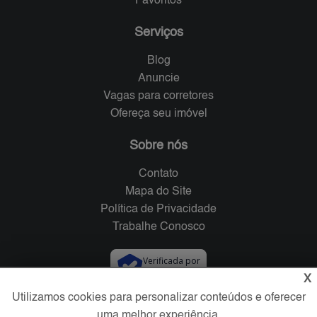
Favoritos
Serviços
Blog
Anuncie
Vagas para corretores
Ofereça seu imóvel
Sobre nós
Contato
Mapa do Site
Política de Privacidade
Trabalhe Conosco
Verificada por
X
Utilizamos cookies para personalizar conteúdos e oferecer
Redes Sociais
uma melhor experiência.