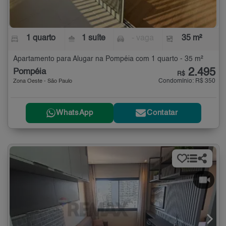
1 quarto
1 suíte
- vaga
35 m²
Apartamento para Alugar na Pompéia com 1 quarto - 35 m²
2.495
Pompéia
R$
Condomínio: R$ 350
Zona Oeste - São Paulo
WhatsApp
Contatar