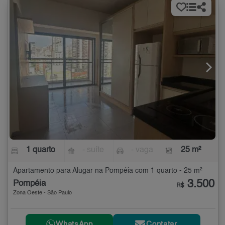
1 quarto
- suíte
- vaga
25 m²
Apartamento para Alugar na Pompéia com 1 quarto - 25 m²
3.500
Pompéia
R$
Zona Oeste - São Paulo
WhatsApp
Contatar