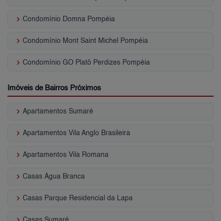
keyboard_arrow_right
Condomínio Domna Pompéia
keyboard_arrow_right
Condomínio Mont Saint Michel Pompéia
keyboard_arrow_right
Condomínio GO Platô Perdizes Pompéia
Imóveis de Bairros Próximos
keyboard_arrow_right
Apartamentos Sumaré
keyboard_arrow_right
Apartamentos Vila Anglo Brasileira
keyboard_arrow_right
Apartamentos Vila Romana
keyboard_arrow_right
Casas Água Branca
keyboard_arrow_right
Casas Parque Residencial da Lapa
keyboard_arrow_right
Casas Sumaré