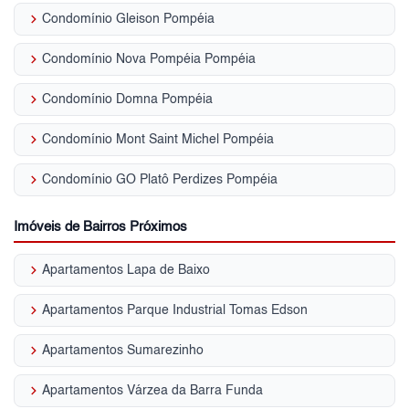
keyboard_arrow_right
Condomínio Gleison Pompéia
keyboard_arrow_right
Condomínio Nova Pompéia Pompéia
keyboard_arrow_right
Condomínio Domna Pompéia
keyboard_arrow_right
Condomínio Mont Saint Michel Pompéia
keyboard_arrow_right
Condomínio GO Platô Perdizes Pompéia
Imóveis de Bairros Próximos
keyboard_arrow_right
Apartamentos Lapa de Baixo
keyboard_arrow_right
Apartamentos Parque Industrial Tomas Edson
keyboard_arrow_right
Apartamentos Sumarezinho
keyboard_arrow_right
Apartamentos Várzea da Barra Funda