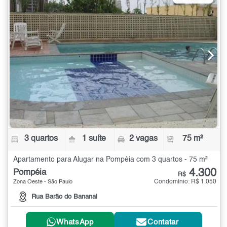
3 quartos
1 suíte
2 vagas
75 m²
Apartamento para Alugar na Pompéia com 3 quartos - 75 m²
4.300
Pompéia
R$
Condomínio: R$ 1.050
Zona Oeste - São Paulo
Rua Barão do Bananal
WhatsApp
Contatar