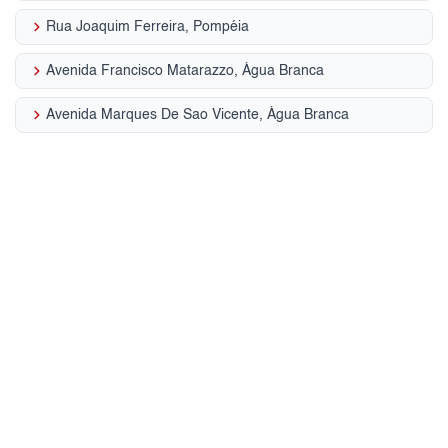
keyboard_arrow_right
Rua Joaquim Ferreira, Pompéia
keyboard_arrow_right
Avenida Francisco Matarazzo, Água Branca
keyboard_arrow_right
Avenida Marques De Sao Vicente, Água Branca