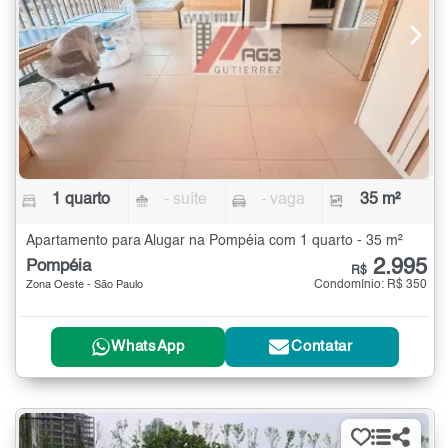
1 quarto
- suíte
- vaga
35 m²
Apartamento para Alugar na Pompéia com 1 quarto - 35 m²
2.995
Pompéia
R$
Condomínio: R$ 350
Zona Oeste - São Paulo
WhatsApp
Contatar