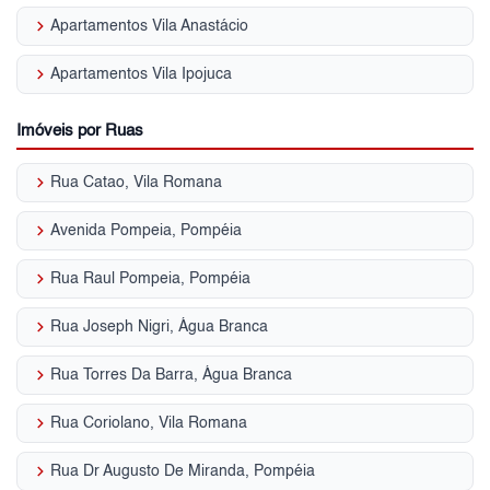
keyboard_arrow_right
Apartamentos Vila Anastácio
keyboard_arrow_right
Apartamentos Vila Ipojuca
Imóveis por Ruas
keyboard_arrow_right
Rua Catao, Vila Romana
keyboard_arrow_right
Avenida Pompeia, Pompéia
keyboard_arrow_right
Rua Raul Pompeia, Pompéia
keyboard_arrow_right
Rua Joseph Nigri, Água Branca
keyboard_arrow_right
Rua Torres Da Barra, Água Branca
keyboard_arrow_right
Rua Coriolano, Vila Romana
keyboard_arrow_right
Rua Dr Augusto De Miranda, Pompéia