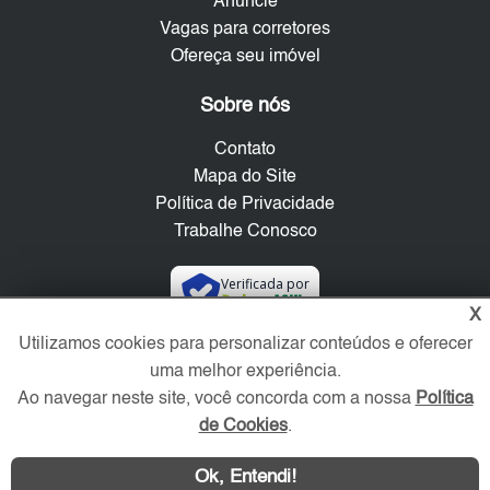
Anuncie
Vagas para corretores
Ofereça seu imóvel
Sobre nós
Contato
Mapa do Site
Política de Privacidade
Trabalhe Conosco
Verificada por
X
Utilizamos cookies para personalizar conteúdos e oferecer
Redes Sociais
uma melhor experiência.
Ao navegar neste site, você concorda com a nossa
Política
de Cookies
.
Ok, Entendi!