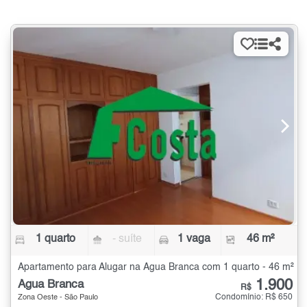
1 quarto
- suíte
1 vaga
46 m²
Apartamento para Alugar na Água Branca com 1 quarto - 46 m²
1.900
Água Branca
R$
Condomínio: R$ 650
Zona Oeste - São Paulo