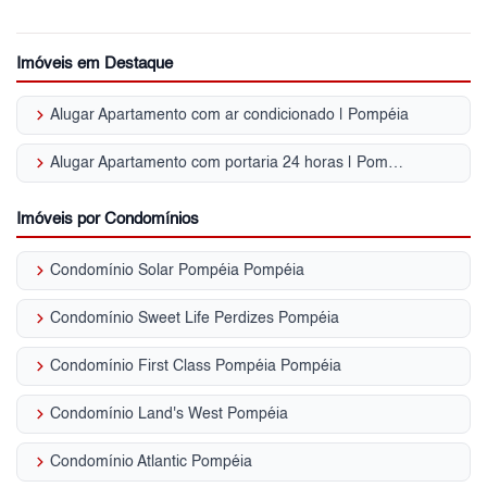
Imóveis em Destaque
keyboard_arrow_right
Alugar Apartamento com ar condicionado | Pompéia
keyboard_arrow_right
Alugar Apartamento com portaria 24 horas | Pompéia
Imóveis por Condomínios
keyboard_arrow_right
Condomínio Solar Pompéia Pompéia
keyboard_arrow_right
Condomínio Sweet Life Perdizes Pompéia
keyboard_arrow_right
Condomínio First Class Pompéia Pompéia
keyboard_arrow_right
Condomínio Land's West Pompéia
keyboard_arrow_right
Condomínio Atlantic Pompéia