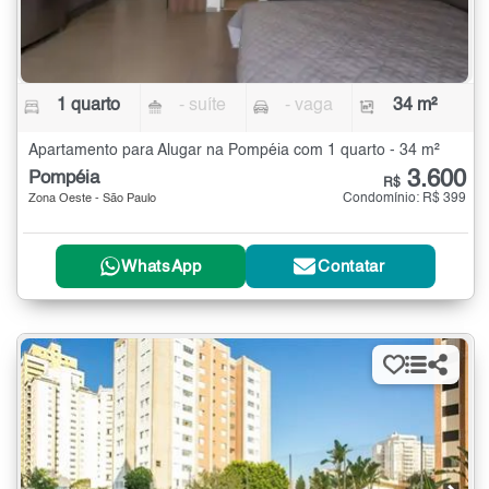
1 quarto
- suíte
- vaga
34 m²
Apartamento para Alugar na Pompéia com 1 quarto - 34 m²
3.600
Pompéia
R$
Condomínio: R$ 399
Zona Oeste - São Paulo
WhatsApp
Contatar