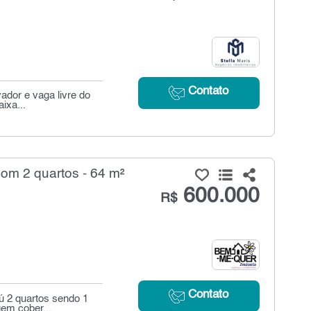
Contato
ador e vaga livre do
ixa...
m 2 quartos - 64 m²
600.000
R$
Contato
 2 quartos sendo 1
gem cober...