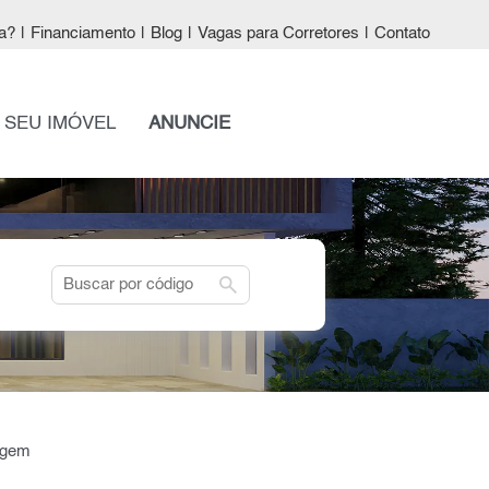
a?
|
Financiamento
|
Blog
|
Vagas para Corretores
|
Contato
 SEU IMÓVEL
ANUNCIE
search
agem