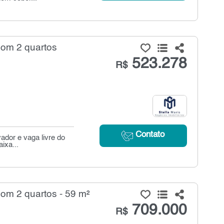
om 2 quartos
523.278
R$
Contato
ador e vaga livre do
ixa...
m 2 quartos - 59 m²
709.000
R$