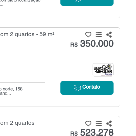
ompleto localização
..
m 2 quartos - 59 m²
350.000
R$
Contato
o norte, 158
anq...
om 2 quartos
523.278
R$