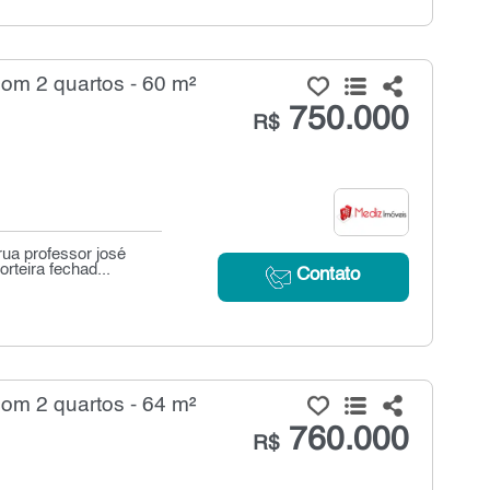
m 2 quartos - 60 m²
750.000
R$
ua professor josé
teira fechad...
Contato
m 2 quartos - 64 m²
760.000
R$