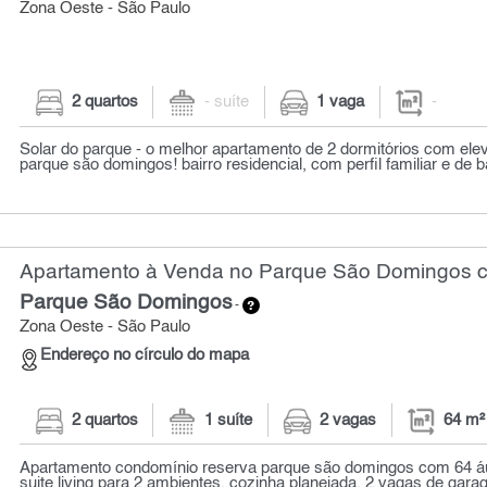
Zona Oeste - São Paulo
2 quartos
- suíte
1 vaga
-
Solar do parque - o melhor apartamento de 2 dormitórios com elev
parque são domingos! bairro residencial, com perfil familiar e de ba
Apartamento à Venda no Parque São Domingos co
Parque São Domingos
-
Zona Oeste - São Paulo
Endereço no círculo do mapa
2 quartos
1 suíte
2 vagas
64 m²
Apartamento condomínio reserva parque são domingos com 64 áú
suite living para 2 ambientes, cozinha planejada, 2 vagas de gara