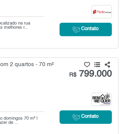
calizado na rua
s melhores r...
Contato
m 2 quartos - 70 m²
799.000
R$
Contato
ão domingos 70 m² |
er de ...