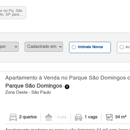
os no Pq. São
te, SP para
Imóveis Novos
Ac
Apartamento à Venda no Parque São Domingos co
Parque São Domingos
-
Zona Oeste - São Paulo
2 quartos
- suíte
1 vaga
54 m²