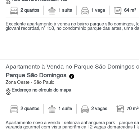
2 quartos
1 suíte
1 vaga
64 m²
Excelente apartamento à venda no bairro parque são domingos, lo
giovani recordati, nº 153, no condomínio parque das artes, uma da
Apartamento à Venda no Parque São Domingos co
Parque São Domingos
-
Zona Oeste - São Paulo
Endereço no círculo do mapa
2 quartos
1 suíte
2 vagas
70 m²
Apartamento novo à venda | selenza anhanguera park | parque s
varanda gourmet com vista panorâmica | 2 vagas demarcadas | laz