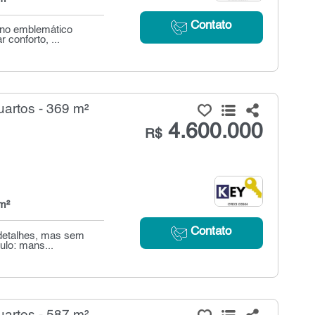
Contato
 no emblemático
 conforto, ...
artos - 369 m²
4.600.000
R$
m²
Contato
 detalhes, mas sem
ulo: mans...