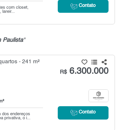
Contato
ítes com closet,
lareir...
 Paulista
"
uartos - 241 m²
6.300.000
R$
m²
Contato
um dos endereços
rivativa, o i...