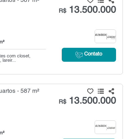
artos - 587 m²
13.500.000
R$
m²
Contato
ítes com closet,
lareir...
artos - 587 m²
13.500.000
R$
m²