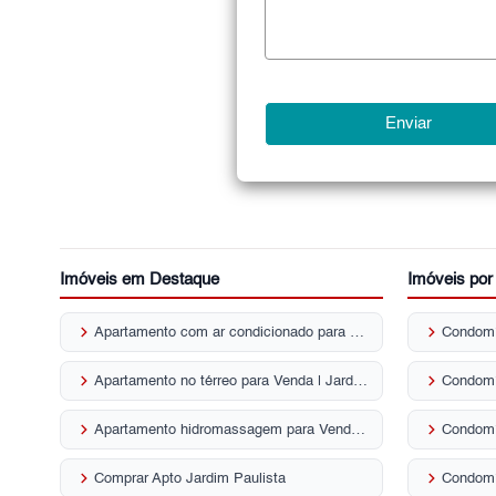
Imóveis em Destaque
Imóveis po
keyboard_arrow_right
keyboard_arrow_right
Apartamento com ar condicionado para Venda | Jardim Paulista
Condomí
keyboard_arrow_right
keyboard_arrow_right
Apartamento no térreo para Venda | Jardim Paulista
keyboard_arrow_right
keyboard_arrow_right
Apartamento hidromassagem para Venda | Jardim Paulista
Condomí
keyboard_arrow_right
keyboard_arrow_right
Comprar Apto Jardim Paulista