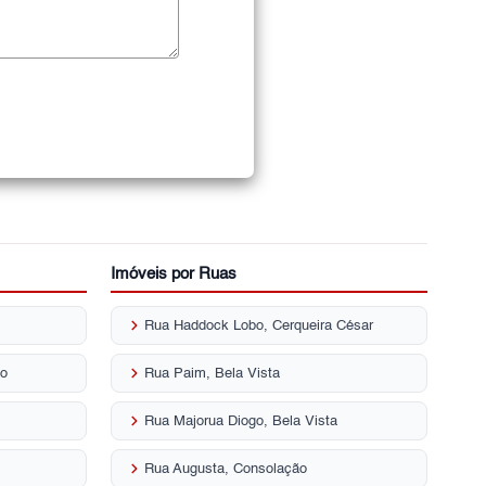
Imóveis por Ruas
keyboard_arrow_right
Rua Haddock Lobo, Cerqueira César
keyboard_arrow_right
no
Rua Paim, Bela Vista
keyboard_arrow_right
Rua Majorua Diogo, Bela Vista
keyboard_arrow_right
Rua Augusta, Consolação