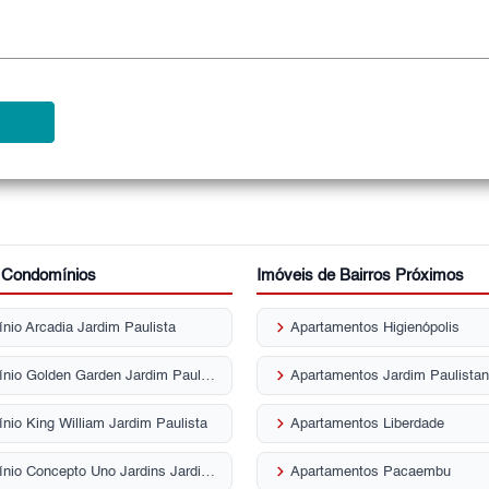
r Condomínios
Imóveis de Bairros Próximos
keyboard_arrow_right
nio Arcadia Jardim Paulista
Apartamentos Higienópolis
keyboard_arrow_right
Condomínio Golden Garden Jardim Paulista
Apartamentos Jardim Paulista
keyboard_arrow_right
nio King William Jardim Paulista
Apartamentos Liberdade
keyboard_arrow_right
Condomínio Concepto Uno Jardins Jardim Paulista
Apartamentos Pacaembu