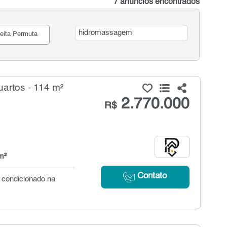
7 anúncios encontrados
eita Permuta
artos - 114 m²
2.770.000
R$
m²
Contato
r condicionado na