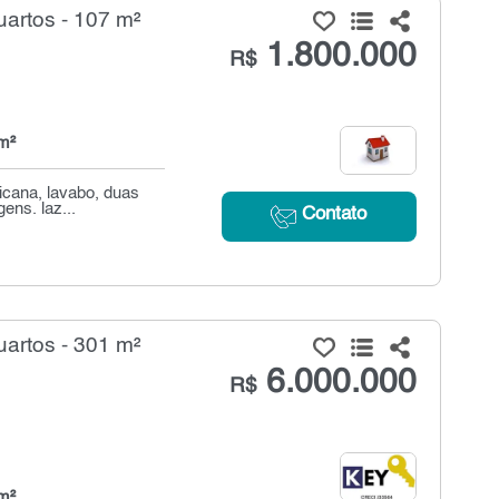
artos - 107 m²
1.800.000
R$
m²
icana, lavabo, duas
ens. laz...
Contato
artos - 301 m²
6.000.000
R$
m²