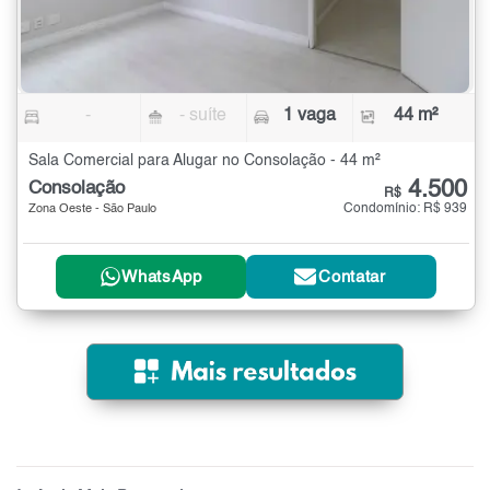
-
- suíte
1 vaga
44 m²
Sala Comercial para Alugar no Consolação - 44 m²
4.500
Consolação
R$
Condomínio: R$ 939
Zona Oeste - São Paulo
WhatsApp
Contatar