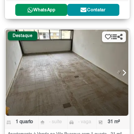
WhatsApp
Contatar
Destaque
1 quarto
- suíte
- vaga
31 m²