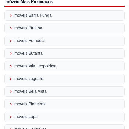
Imóveis Mais Procurados
keyboard_arrow_right
Imóveis Barra Funda
keyboard_arrow_right
Imóveis Pirituba
keyboard_arrow_right
Imóveis Pompéia
keyboard_arrow_right
Imóveis Butantã
keyboard_arrow_right
Imóveis Vila Leopoldina
keyboard_arrow_right
Imóveis Jaguaré
keyboard_arrow_right
Imóveis Bela Vista
keyboard_arrow_right
Imóveis Pinheiros
keyboard_arrow_right
Imóveis Lapa