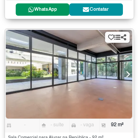
WhatsApp
Contatar
-
- suíte
- vaga
92 m²
Sala Comercial para Alugar na República - 92 m²