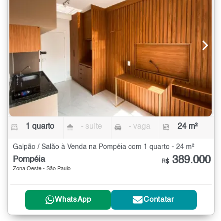
1 quarto
- suíte
- vaga
24 m²
Galpão / Salão à Venda na Pompéia com 1 quarto - 24 m²
389.000
Pompéia
R$
Zona Oeste - São Paulo
WhatsApp
Contatar