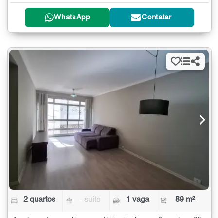
WhatsApp
Contatar
2 quartos
- suíte
1 vaga
89 m²