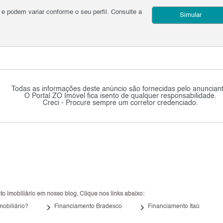
podem variar conforme o seu perfil. Consulte a
Simular
Todas as informações deste anúncio são fornecidas pelo anunciant
O Portal ZO Imóvel fica isento de qualquer responsabilidade.
Creci - Procure sempre um corretor credenciado.
 imobiliário em nosso blog. Clique nos links abaixo:
keyboard_arrow_right
keyboard_arrow_right
mobiliário?
Financiamento Bradesco
Financiamento Itaú