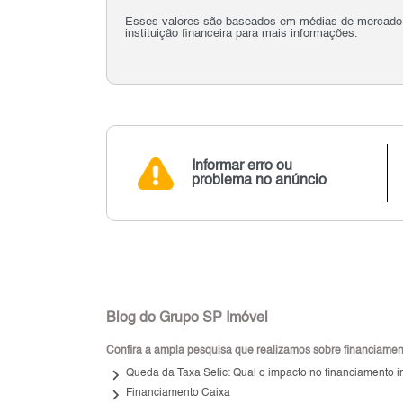
Esses valores são baseados em médias de mercado e 
instituição financeira para mais informações.
Informar erro ou
problema no anúncio
Blog do Grupo SP Imóvel
Confira a ampla pesquisa que realizamos sobre financiamento
keyboard_arrow_right
Queda da Taxa Selic: Qual o impacto no financiamento i
keyboard_arrow_right
Financiamento Caixa