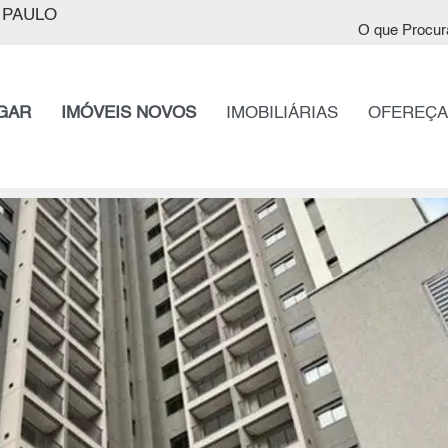
 PAULO
O que Procur
GAR
IMÓVEIS NOVOS
IMOBILIÁRIAS
OFEREÇA