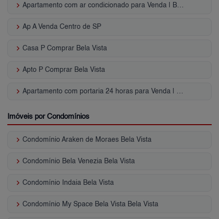
keyboard_arrow_right
Apartamento com ar condicionado para Venda | Bela Vista
keyboard_arrow_right
Ap A Venda Centro de SP
keyboard_arrow_right
Casa P Comprar Bela Vista
keyboard_arrow_right
Apto P Comprar Bela Vista
keyboard_arrow_right
Apartamento com portaria 24 horas para Venda | Bela Vista
Imóveis por Condomínios
keyboard_arrow_right
Condomínio Araken de Moraes Bela Vista
keyboard_arrow_right
Condomínio Bela Venezia Bela Vista
keyboard_arrow_right
Condomínio Indaia Bela Vista
keyboard_arrow_right
Condomínio My Space Bela Vista Bela Vista