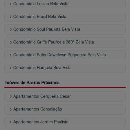
keyboard_arrow_right
Condomínio Lucian Bela Vista
keyboard_arrow_right
Condomínio Brasil Bela Vista
keyboard_arrow_right
Condomínio Soul Paulista Bela Vista
keyboard_arrow_right
Condomínio Griffe Pauliceia 360° Bela Vista
keyboard_arrow_right
Condomínio Setin Downtown Brigadeiro Bela Vista
keyboard_arrow_right
Condomínio Humaitá Bela Vista
Imóveis de Bairros Próximos
keyboard_arrow_right
Apartamentos Cerqueira César
keyboard_arrow_right
Apartamentos Consolação
keyboard_arrow_right
Apartamentos Jardim Paulista