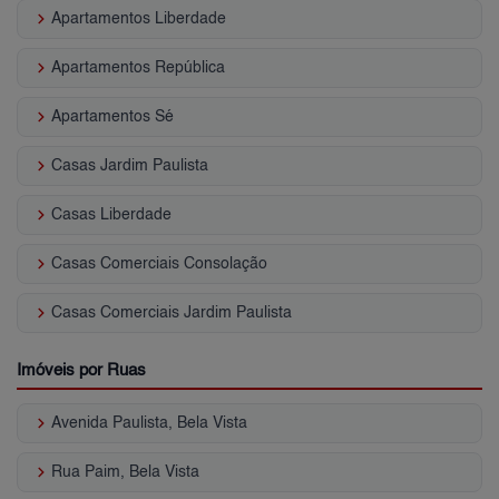
keyboard_arrow_right
Apartamentos Liberdade
keyboard_arrow_right
Apartamentos República
keyboard_arrow_right
Apartamentos Sé
keyboard_arrow_right
Casas Jardim Paulista
keyboard_arrow_right
Casas Liberdade
keyboard_arrow_right
Casas Comerciais Consolação
keyboard_arrow_right
Casas Comerciais Jardim Paulista
Imóveis por Ruas
keyboard_arrow_right
Avenida Paulista, Bela Vista
keyboard_arrow_right
Rua Paim, Bela Vista