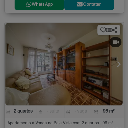
WhatsApp
Contatar
2 quartos
- suíte
- vaga
96 m²
Apartamento à Venda na Bela Vista com 2 quartos - 96 m²