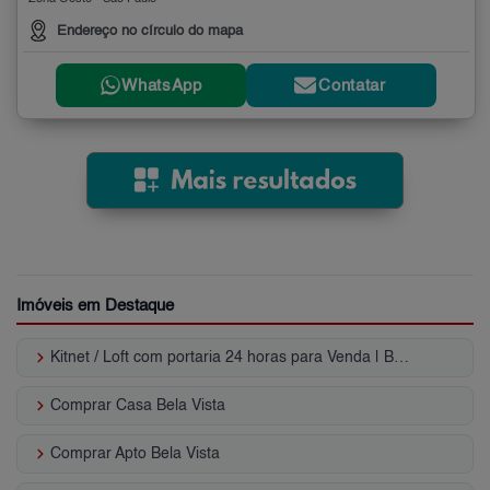
Endereço no círculo do mapa
WhatsApp
Contatar
Imóveis em Destaque
keyboard_arrow_right
Kitnet / Loft com portaria 24 horas para Venda | Bela Vista
keyboard_arrow_right
Comprar Casa Bela Vista
keyboard_arrow_right
Comprar Apto Bela Vista