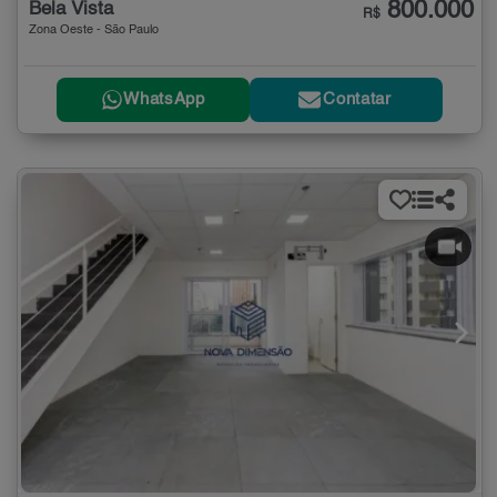
800.000
Bela Vista
R$
Zona Oeste - São Paulo
WhatsApp
Contatar