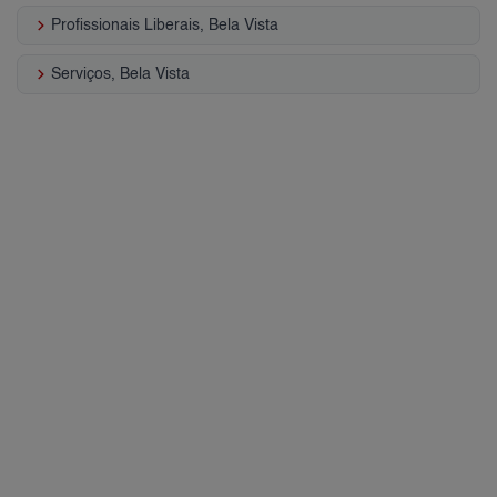
keyboard_arrow_right
Profissionais Liberais, Bela Vista
keyboard_arrow_right
Serviços, Bela Vista