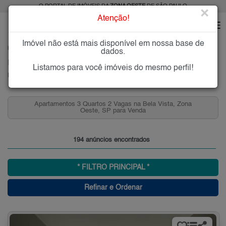
O PORTAL DE IMÓVEIS DA
ZONA OESTE
DE SÃO PAULO
×
Atenção!
Imóvel não está mais disponível em nossa base de
HOME
ZONA OESTE
COMPRAR
BELA VISTA
dados.
Imóveis à Venda na Bela Vista, Zona Oeste, SP
Listamos para você imóveis do mesmo perfil!
Bela Vista, Zona Oeste
Apartamentos 3 Quartos 2 Vagas na Bela Vista, Zona
Oeste, SP para Venda
194 anúncios encontrados
* FILTRO PRINCIPAL *
Refinar e Ordenar