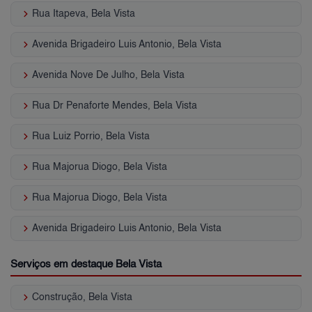
keyboard_arrow_right
Rua Itapeva, Bela Vista
keyboard_arrow_right
Avenida Brigadeiro Luis Antonio, Bela Vista
keyboard_arrow_right
Avenida Nove De Julho, Bela Vista
keyboard_arrow_right
Rua Dr Penaforte Mendes, Bela Vista
keyboard_arrow_right
Rua Luiz Porrio, Bela Vista
keyboard_arrow_right
Rua Majorua Diogo, Bela Vista
keyboard_arrow_right
Rua Majorua Diogo, Bela Vista
keyboard_arrow_right
Avenida Brigadeiro Luis Antonio, Bela Vista
Serviços em destaque Bela Vista
keyboard_arrow_right
Construção, Bela Vista