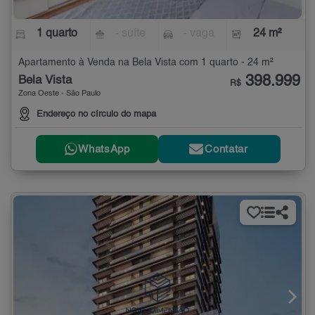
1 quarto
- suíte
- vaga
24 m²
Apartamento à Venda na Bela Vista com 1 quarto - 24 m²
398.999
Bela Vista
R$
Zona Oeste - São Paulo
Endereço no círculo do mapa
WhatsApp
Contatar