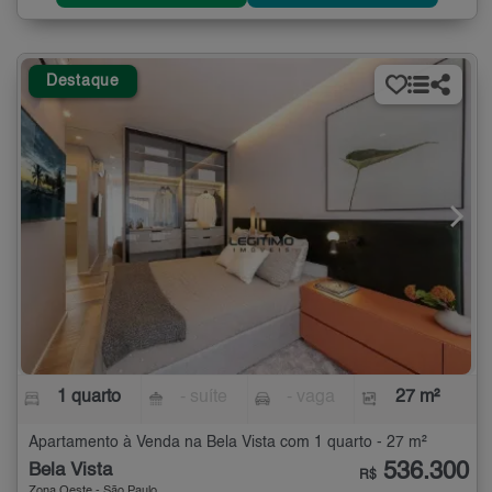
Destaque
1 quarto
- suíte
- vaga
27 m²
Apartamento à Venda na Bela Vista com 1 quarto - 27 m²
536.300
Bela Vista
R$
Zona Oeste - São Paulo