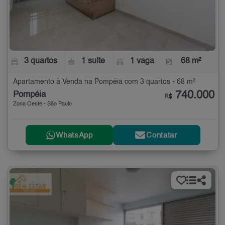
3 quartos
1 suíte
1 vaga
68 m²
Apartamento à Venda na Pompéia com 3 quartos - 68 m²
740.000
Pompéia
R$
Zona Oeste - São Paulo
WhatsApp
Contatar