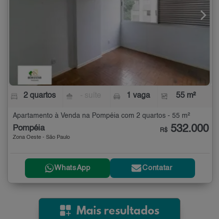
2 quartos
- suíte
1 vaga
55 m²
Apartamento à Venda na Pompéia com 2 quartos - 55 m²
532.000
Pompéia
R$
Zona Oeste - São Paulo
WhatsApp
Contatar