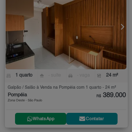
1 quarto
- suíte
- vaga
24 m²
Galpão / Salão à Venda na Pompéia com 1 quarto - 24 m²
389.000
Pompéia
R$
Zona Oeste - São Paulo
WhatsApp
Contatar