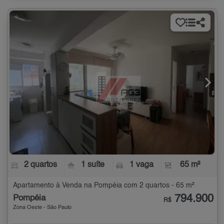
2 quartos
1 suíte
1 vaga
65 m²
Apartamento à Venda na Pompéia com 2 quartos - 65 m²
794.900
Pompéia
R$
Zona Oeste - São Paulo