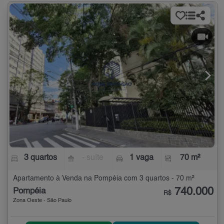
3 quartos
- suíte
1 vaga
70 m²
Apartamento à Venda na Pompéia com 3 quartos - 70 m²
740.000
Pompéia
R$
Zona Oeste - São Paulo