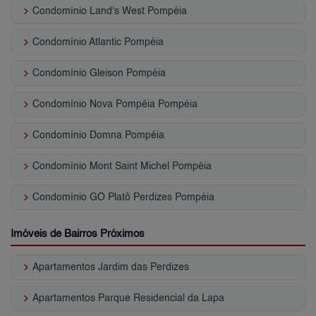
keyboard_arrow_right
Condomínio Land's West Pompéia
keyboard_arrow_right
Condomínio Atlantic Pompéia
keyboard_arrow_right
Condomínio Gleison Pompéia
keyboard_arrow_right
Condomínio Nova Pompéia Pompéia
keyboard_arrow_right
Condomínio Domna Pompéia
keyboard_arrow_right
Condomínio Mont Saint Michel Pompéia
keyboard_arrow_right
Condomínio GO Platô Perdizes Pompéia
Imóveis de Bairros Próximos
keyboard_arrow_right
Apartamentos Jardim das Perdizes
keyboard_arrow_right
Apartamentos Parque Residencial da Lapa