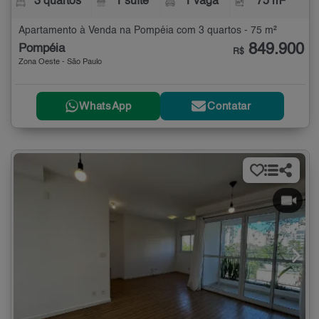
3 quartos
1 suíte
1 vaga
75 m²
Apartamento à Venda na Pompéia com 3 quartos - 75 m²
849.900
Pompéia
R$
Zona Oeste - São Paulo
WhatsApp
Contatar