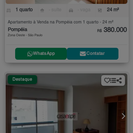
1 quarto
- suíte
- vaga
24 m²
Apartamento à Venda na Pompéia com 1 quarto - 24 m²
380.000
Pompéia
R$
Zona Oeste - São Paulo
WhatsApp
Contatar
Destaque