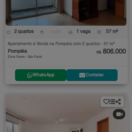
2 quartos
- suíte
1 vaga
57 m²
Apartamento à Venda na Pompéia com 2 quartos - 57 m²
806.000
Pompéia
R$
Zona Oeste - São Paulo
WhatsApp
Contatar