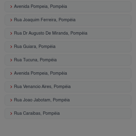
keyboard_arrow_right
Avenida Pompeia, Pompéia
keyboard_arrow_right
Rua Joaquim Ferreira, Pompéia
keyboard_arrow_right
Rua Dr Augusto De Miranda, Pompéia
keyboard_arrow_right
Rua Guiara, Pompéia
keyboard_arrow_right
Rua Tucuna, Pompéia
keyboard_arrow_right
Avenida Pompeia, Pompéia
keyboard_arrow_right
Rua Venancio Aires, Pompéia
keyboard_arrow_right
Rua Joao Jabotam, Pompéia
keyboard_arrow_right
Rua Caraibas, Pompéia