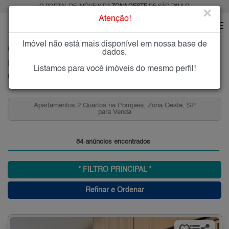
O PORTAL DE IMÓVEIS DA
ZONA OESTE
DE SÃO PAULO
×
Atenção!
Imóvel não está mais disponível em nossa base de
HOME
ZONA OESTE
COMPRAR
POMPÉIA
dados.
Imóveis à Venda na Pompéia, Zona Oeste, SP
Listamos para você imóveis do mesmo perfil!
Pompéia, Zona Oeste
Apartamentos 2 Quartos na Pompeia, Zona Oeste, SP
para Venda
84 anúncios encontrados
* FILTRO PRINCIPAL *
Refinar e Ordenar