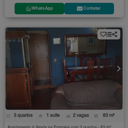
WhatsApp
Contatar
3 quartos
1 suíte
2 vagas
83 m²
Apartamento à Venda na Pompéia com 3 quartos - 83 m²