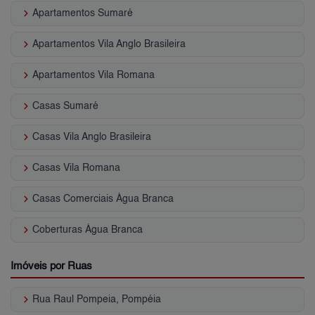
keyboard_arrow_right
Apartamentos Sumaré
keyboard_arrow_right
Apartamentos Vila Anglo Brasileira
keyboard_arrow_right
Apartamentos Vila Romana
keyboard_arrow_right
Casas Sumaré
keyboard_arrow_right
Casas Vila Anglo Brasileira
keyboard_arrow_right
Casas Vila Romana
keyboard_arrow_right
Casas Comerciais Água Branca
keyboard_arrow_right
Coberturas Água Branca
Imóveis por Ruas
keyboard_arrow_right
Rua Raul Pompeia, Pompéia