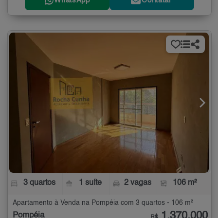
WhatsApp
Contatar
3 quartos
1 suíte
2 vagas
106 m²
Apartamento à Venda na Pompéia com 3 quartos - 106 m²
1.370.000
Pompéia
R$