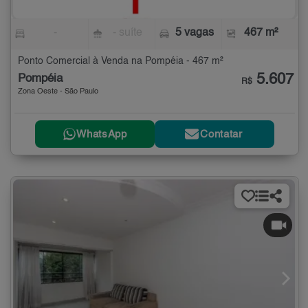
-
- suíte
5 vagas
467 m²
Ponto Comercial à Venda na Pompéia - 467 m²
5.607
Pompéia
R$
Zona Oeste - São Paulo
WhatsApp
Contatar