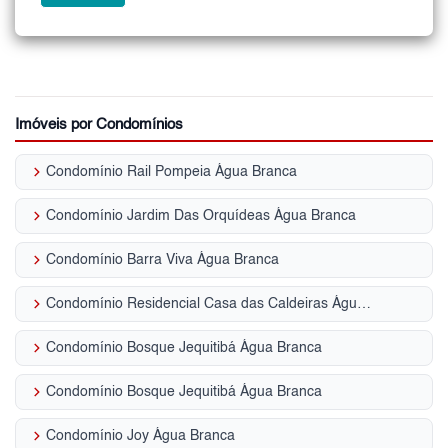
Imóveis por Condomínios
keyboard_arrow_right
Condomínio Rail Pompeia Água Branca
keyboard_arrow_right
Condomínio Jardim Das Orquídeas Água Branca
keyboard_arrow_right
Condomínio Barra Viva Água Branca
keyboard_arrow_right
Condomínio Residencial Casa das Caldeiras Água Branca
keyboard_arrow_right
Condomínio Bosque Jequitibá Água Branca
keyboard_arrow_right
Condomínio Bosque Jequitibá Água Branca
keyboard_arrow_right
Condomínio Joy Água Branca