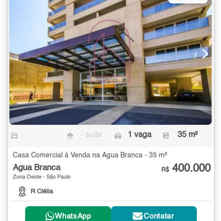
-
- suíte
1 vaga
35 m²
Casa Comercial à Venda na Água Branca - 35 m²
400.000
Água Branca
R$
Zona Oeste - São Paulo
R Clélia
WhatsApp
Contatar