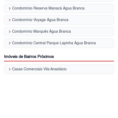
keyboard_arrow_right
Condomínio Reserva Manacá Água Branca
keyboard_arrow_right
Condomínio Voyage Água Branca
keyboard_arrow_right
Condomínio Marquês Água Branca
keyboard_arrow_right
Condomínio Central Parque Lapinha Água Branca
Imóveis de Bairros Próximos
keyboard_arrow_right
Casas Comerciais Vila Anastácio