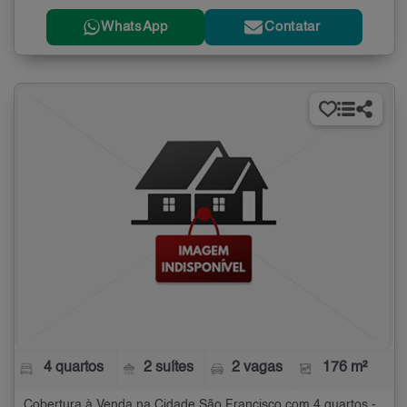
WhatsApp
Contatar
4 quartos
2 suítes
2 vagas
176 m²
Cobertura à Venda na Cidade São Francisco com 4 quartos - 176 m²