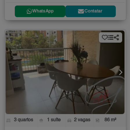
WhatsApp
Contatar
3 quartos
1 suíte
2 vagas
86 m²