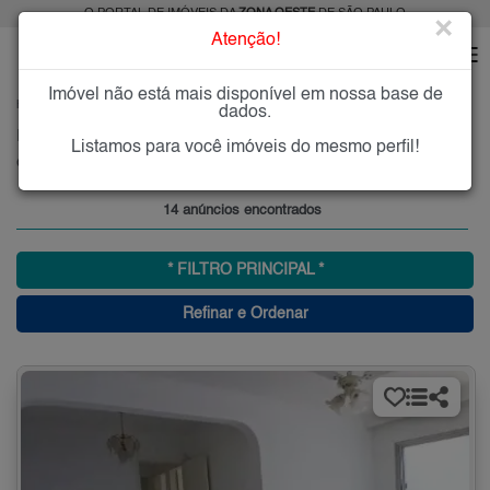
O PORTAL DE IMÓVEIS DA
ZONA OESTE
DE SÃO PAULO
×
Atenção!
Imóvel não está mais disponível em nossa base de
HOME
ZONA OESTE
COMPRAR
CIDADE SÃO FRANCISCO
dados.
Imóveis à Venda na Cidade São Francisco, Zona Oeste, SP
Listamos para você imóveis do mesmo perfil!
Cidade São Francisco, Zona Oeste
14 anúncios encontrados
* FILTRO PRINCIPAL *
Refinar e Ordenar