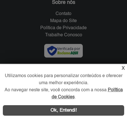
Sobre nós
Contato
Mapa do Site
Política de Privacidade
Trabalhe Conosco
Verificada por
Redes Sociais
X
Utilizamos cookies para personalizar conteúdos e oferecer
uma melhor experiência.
Ao navegar neste site, você concorda com a nossa
Política
de Cookies
.
Ok, Entendi!
Área exclusiva aos anunciantes,