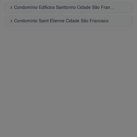
keyboard_arrow_right
Condomínio Edificios Santtorino Cidade São Francisco
keyboard_arrow_right
Condomínio Saint Etienne Cidade São Francisco