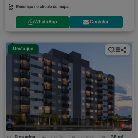
Endereço no círculo do mapa
WhatsApp
Contatar
Destaque
2 quartos
- suíte
- vaga
36 m²