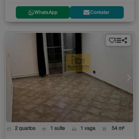
WhatsApp
Contatar
2 quartos
1 suíte
1 vaga
54 m²