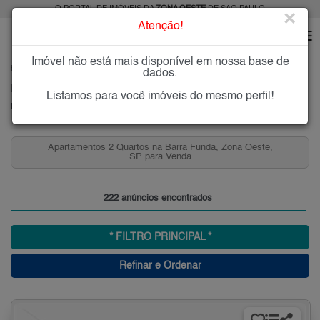
O PORTAL DE IMÓVEIS DA
ZONA OESTE
DE SÃO PAULO
×
Atenção!
Imóvel não está mais disponível em nossa base de
HOME
ZONA OESTE
COMPRAR
BARRA FUNDA
dados.
Imóveis à Venda na Barra Funda, Zona Oeste, SP
Listamos para você imóveis do mesmo perfil!
Barra Funda, Zona Oeste
Funda, Zona Oeste,
Apartamentos que Aceitam Permuta na
Zona Oeste, SP para Vend
222 anúncios encontrados
* FILTRO PRINCIPAL *
Refinar e Ordenar