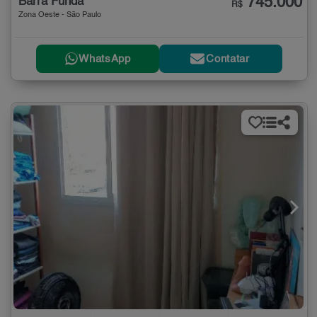
745.000
Barra Funda
R$
Zona Oeste - São Paulo
WhatsApp
Contatar