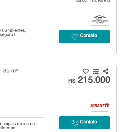
Condomínio: R$ 613
ois ambientes,
eguro fi...
Contato
- 35 m²
215.000
R$
Contato
principais meios de
eformad...