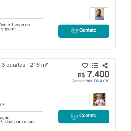
rio e 1 vaga de
superar. ...
Contato
3 quartos - 216 m²
7.400
R$
Condomínio: R$ 4.010
m²
Contato
zação
², ideal para quem