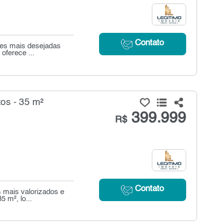
Contato
ões mais desejadas
oferece ...
os - 35 m²
399.999
R$
Contato
 mais valorizados e
 m², lo...