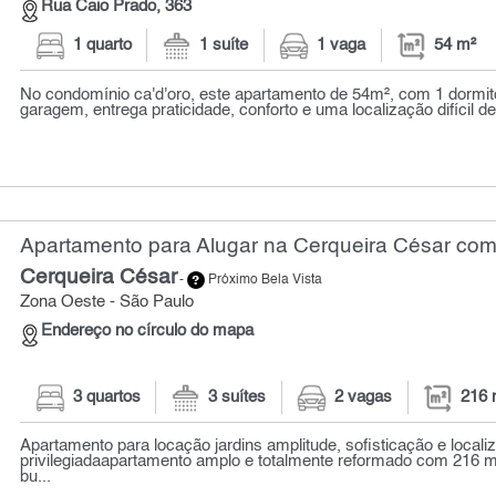
Rua Caio Prado, 363
1 quarto
1 suíte
1 vaga
54 m²
No condomínio ca'd'oro, este apartamento de 54m², com 1 dormitó
garagem, entrega praticidade, conforto e uma localização difícil de 
Apartamento para Alugar na Cerqueira César com 
Cerqueira César
-
Próximo Bela Vista
Zona Oeste - São Paulo
Endereço no círculo do mapa
3 quartos
3 suítes
2 vagas
216 
Apartamento para locação jardins amplitude, sofisticação e locali
privilegiadaapartamento amplo e totalmente reformado com 216 m
bu...