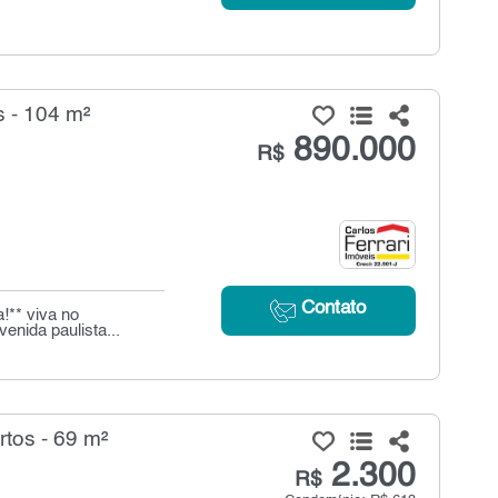
 - 104 m²
890.000
R$
Contato
!** viva no
enida paulista...
tos - 69 m²
2.300
R$