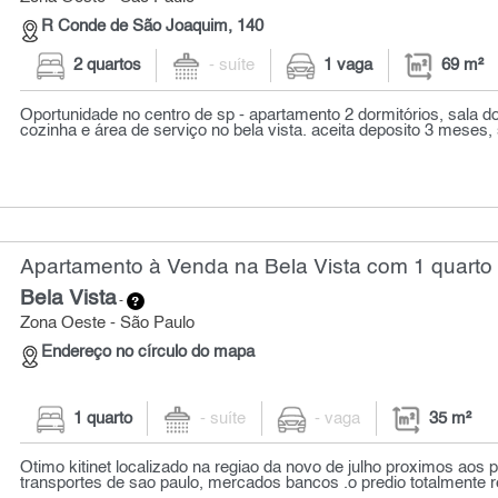
R Conde de São Joaquim, 140
2 quartos
- suíte
1 vaga
69 m²
Oportunidade no centro de sp - apartamento 2 dormitórios, sala d
cozinha e área de serviço no bela vista. aceita deposito 3 meses, s
Apartamento à Venda na Bela Vista com 1 quarto 
Bela Vista
-
Zona Oeste - São Paulo
Endereço no círculo do mapa
1 quarto
- suíte
- vaga
35 m²
Otimo kitinet localizado na regiao da novo de julho proximos aos 
transportes de sao paulo, mercados bancos .o predio totalmente r