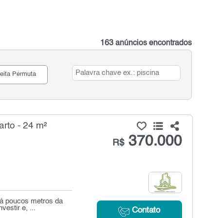
163 anúncios encontrados
eita Permuta
arto - 24 m²
370.000
R$
há poucos metros da
estir e, ...
Contato