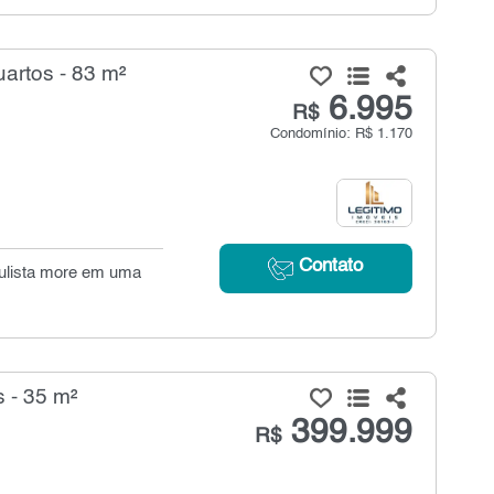
artos - 83 m²
6.995
R$
Condomínio: R$ 1.170
Contato
aulista more em uma
 - 35 m²
399.999
R$