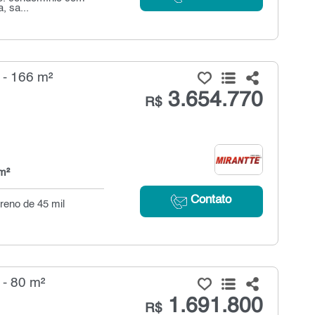
, sa...
 - 166 m²
3.654.770
R$
m²
Contato
reno de 45 mil
- 80 m²
1.691.800
R$