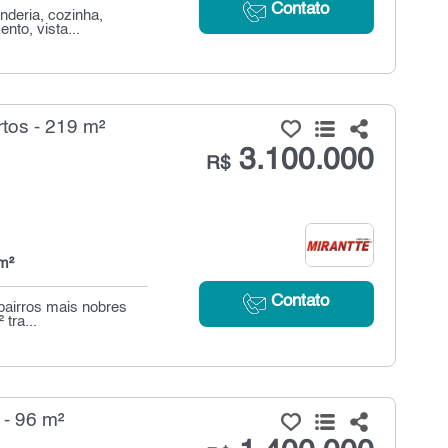
Contato
nderia, cozinha,
nto, vista...
tos - 219 m²
3.100.000
R$
m²
Contato
bairros mais nobres
tra...
- 96 m²