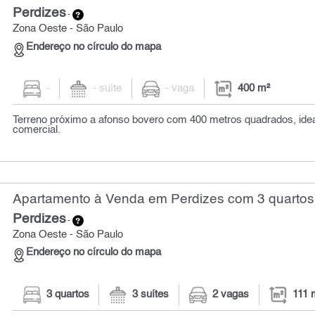
Perdizes
-
Zona Oeste - São Paulo
Endereço no círculo do mapa
-
- suíte
- vaga
400 m²
Terreno próximo a afonso bovero com 400 metros quadrados, idea
comercial.
Apartamento à Venda em Perdizes com 3 quartos 
Perdizes
-
Zona Oeste - São Paulo
Endereço no círculo do mapa
3 quartos
3 suítes
2 vagas
111 