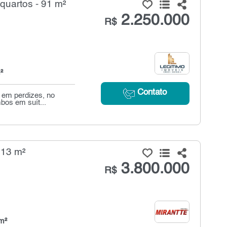
uartos - 91 m²
2.250.000
R$
²
Contato
 em perdizes, no
bos em suít...
313 m²
3.800.000
R$
m²