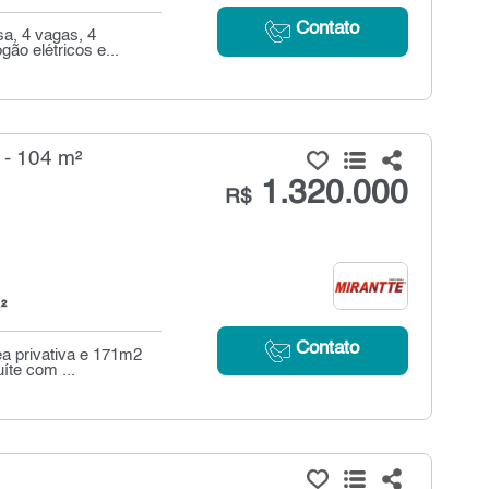
Contato
a, 4 vagas, 4
ão elétricos e...
 - 104 m²
1.320.000
R$
²
Contato
ea privativa e 171m2
íte com ...