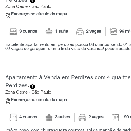
Perdizes
-
Zona Oeste - São Paulo
Endereço no círculo do mapa
3 quartos
1 suíte
2 vagas
96 m²
Excelente apartamento em perdizes possui 03 quartos sendo 01 su
02 vagas de garagem e uma linda vista da varanda! possui academ
Apartamento à Venda em Perdizes com 4 quartos
Perdizes
-
Zona Oeste - São Paulo
Endereço no círculo do mapa
4 quartos
3 suítes
2 vagas
190 
Imóvel novo, com churrasqueira gourmet, sol da manhã e da tar