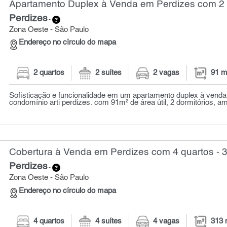
Apartamento Duplex à Venda em Perdizes com 2 q
Perdizes
-
Zona Oeste - São Paulo
Endereço no círculo do mapa
2 quartos
2 suítes
2 vagas
91 m
Sofisticação e funcionalidade em um apartamento duplex à venda
condomínio arti perdizes. com 91m² de área útil, 2 dormitórios, am
Cobertura à Venda em Perdizes com 4 quartos - 
Perdizes
-
Zona Oeste - São Paulo
Endereço no círculo do mapa
4 quartos
4 suítes
4 vagas
313 