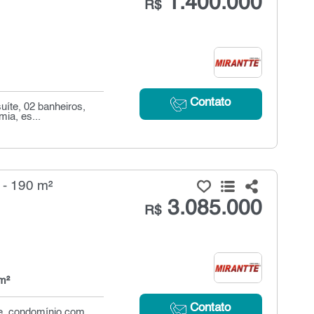
1.400.000
R$
Contato
íte, 02 banheiros,
ia, es...
 - 190 m²
3.085.000
R$
m²
Contato
de. condomínio com