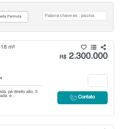
eita Permuta
518 m²
2.300.000
R$
²
, pé direito alto, 3
da. é...
Contato