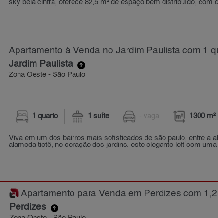
sky bela cintra, oferece 82,5 m² de espaço bem distribuído, com d
Apartamento à Venda no Jardim Paulista com 1 qu
Jardim Paulista
-
Zona Oeste - São Paulo
1 quarto
1 suíte
- vaga
1300 m²
Viva em um dos bairros mais sofisticados de são paulo, entre a a
alameda tietê, no coração dos jardins. este elegante loft com uma s
Apartamento para Venda em Perdizes com 1,2 q
Perdizes
-