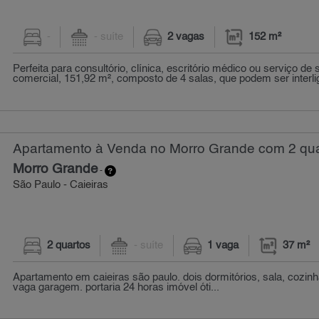
-
- suíte
2 vagas
152 m²
Perfeita para consultório, clínica, escritório médico ou serviço de
comercial, 151,92 m², composto de 4 salas, que podem ser interlig
Apartamento à Venda no Morro Grande com 2 qua
Morro Grande
-
São Paulo - Caieiras
2 quartos
- suíte
1 vaga
37 m²
Apartamento em caieiras são paulo. dois dormitórios, sala, cozin
vaga garagem. portaria 24 horas imóvel óti...