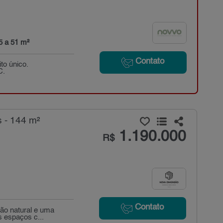
5 a 51 m²
Contato
to único.
C.
 - 144 m²
1.190.000
R$
Contato
ão natural e uma
s espaços c...