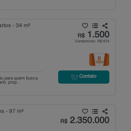
rtos - 34 m²
1.500
R$
Condomínio: R$ 674
Contato
ção para quem busca
nh, prop...
s - 97 m²
2.350.000
R$