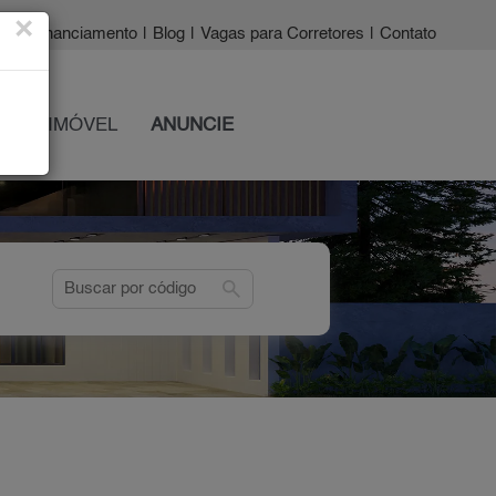
×
a?
|
Financiamento
|
Blog
|
Vagas para Corretores
|
Contato
 SEU IMÓVEL
ANUNCIE
search