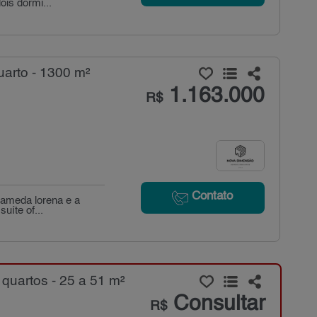
ois dormi...
arto - 1300 m²
1.163.000
R$
Contato
lameda lorena e a
uíte of...
uartos - 25 a 51 m²
Consultar
R$