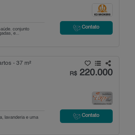
Contato
 saúde. conjunto
adas, e...
rtos - 37 m²
220.000
R$
Contato
ha, lavanderia e uma