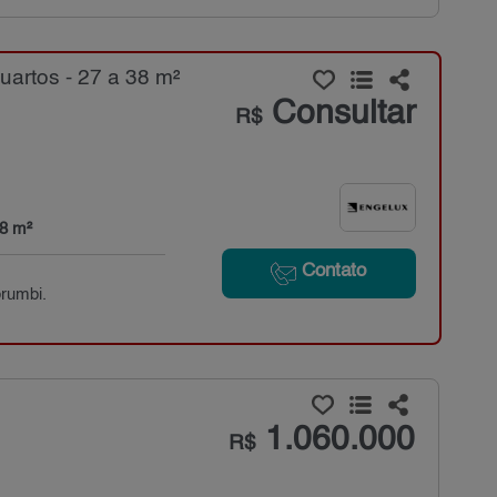
artos - 27 a 38 m²
Consultar
R$
38 m²
Contato
orumbi.
1.060.000
R$