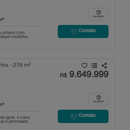
m²
Contato
da urbano com
dique coutinho...
tos - 276 m²
9.649.999
R$
m²
Contato
a igual. o casa
que é permeada...