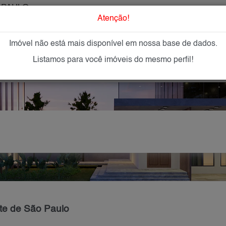
 PAULO
O que Procur
Atenção!
Imóvel não está mais disponível em nossa base de dados.
GAR
IMÓVEIS NOVOS
IMOBILIÁRIAS
OFEREÇA
Listamos para você imóveis do mesmo perfil!
te de São Paulo