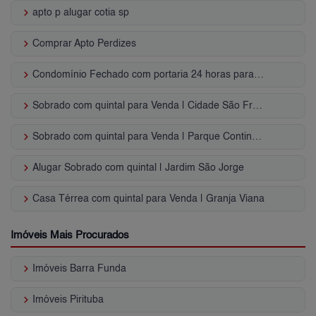
keyboard_arrow_right
apto p alugar cotia sp
keyboard_arrow_right
Comprar Apto Perdizes
keyboard_arrow_right
Condomínio Fechado com portaria 24 horas para Venda | Granja Viana
keyboard_arrow_right
Sobrado com quintal para Venda | Cidade São Francisco
keyboard_arrow_right
Sobrado com quintal para Venda | Parque Continental
keyboard_arrow_right
Alugar Sobrado com quintal | Jardim São Jorge
keyboard_arrow_right
Casa Térrea com quintal para Venda | Granja Viana
Imóveis Mais Procurados
keyboard_arrow_right
Imóveis Barra Funda
keyboard_arrow_right
Imóveis Pirituba