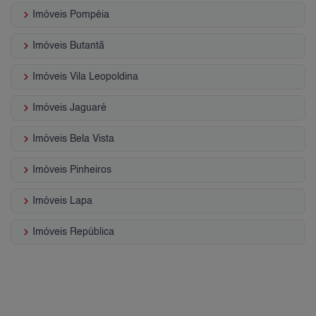
keyboard_arrow_right
Imóveis Pompéia
keyboard_arrow_right
Imóveis Butantã
keyboard_arrow_right
Imóveis Vila Leopoldina
keyboard_arrow_right
Imóveis Jaguaré
keyboard_arrow_right
Imóveis Bela Vista
keyboard_arrow_right
Imóveis Pinheiros
keyboard_arrow_right
Imóveis Lapa
keyboard_arrow_right
Imóveis República