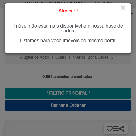
O PORTAL DE IMÓVEIS DA
ZONA OESTE
DE SÃO PAULO
×
Atenção!
Imóvel não está mais disponível em nossa base de
HOME
ZONA OESTE
dados.
Imóveis à Venda ou para Alugar na Zona Oeste de São Paulo
Listamos para você imóveis do mesmo perfil!
Apartamentos 3 Quartos no Centro de São Paulo
a Oeste, SP
Oeste, SP para Venda
9.554 anúncios encontrados
* FILTRO PRINCIPAL *
Refinar e Ordenar