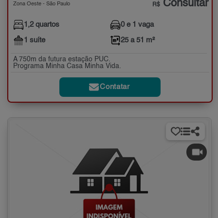
Consultar
Zona Oeste - São Paulo
R$
1,2 quartos
0 e 1 vaga
1 suíte
25 a 51 m²
A 750m da futura estação PUC.
Programa Minha Casa Minha Vida.
Contatar