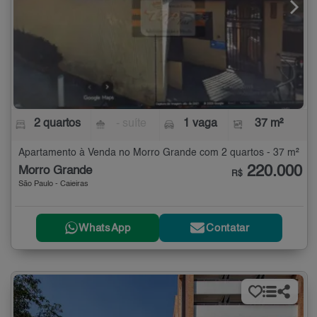
2 quartos
- suíte
1 vaga
37 m²
Apartamento à Venda no Morro Grande com 2 quartos - 37 m²
220.000
Morro Grande
R$
São Paulo - Caieiras
WhatsApp
Contatar