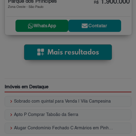
1.900.000
Parque dos Príncipes
R$
Zona Oeste - São Paulo
WhatsApp
Contatar
Imóveis em Destaque
keyboard_arrow_right
Sobrado com quintal para Venda | Vila Campesina
keyboard_arrow_right
Apto P Comprar Taboão da Serra
keyboard_arrow_right
Alugar Condomínio Fechado C Armários em Pinheiros - SP