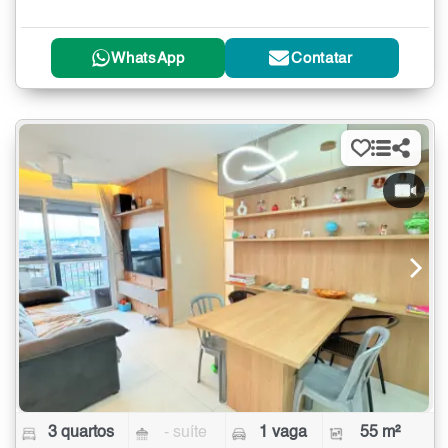
WhatsApp
Contatar
3 quartos
- suíte
1 vaga
55 m²