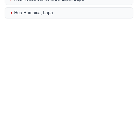
keyboard_arrow_right
Rua Rumaica, Lapa