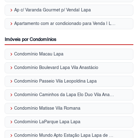
keyboard_arrow_right
Ap c/ Varanda Gourmet p/ Venda| Lapa
keyboard_arrow_right
Apartamento com ar condicionado para Venda | Lapa
Imóveis por Condomínios
keyboard_arrow_right
Condomínio Macau Lapa
keyboard_arrow_right
Condomínio Boulevard Lapa Vila Anastácio
keyboard_arrow_right
Condomínio Passeio Vila Leopoldina Lapa
keyboard_arrow_right
Condomínio Caminhos da Lapa Elo Duo Vila Anastácio
keyboard_arrow_right
Condomínio Matisse Vila Romana
keyboard_arrow_right
Condomínio LaParque Lapa Lapa
keyboard_arrow_right
Condomínio Mundo Apto Estação Lapa Lapa de Baixo