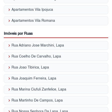
keyboard_arrow_right
Apartamentos Vila Ipojuca
keyboard_arrow_right
Apartamentos Vila Romana
Imóveis por Ruas
keyboard_arrow_right
Rua Adriano Jose Marchini, Lapa
keyboard_arrow_right
Rua Coelho De Carvalho, Lapa
keyboard_arrow_right
Rua Joao Tibirica, Lapa
keyboard_arrow_right
Rua Joaquim Ferreira, Lapa
keyboard_arrow_right
Rua Marina Ciufuli Zanfelice, Lapa
keyboard_arrow_right
Rua Martinho De Campos, Lapa
keyboard_arrow_right
Rua Nossa Senhora Da Lapa, Lapa