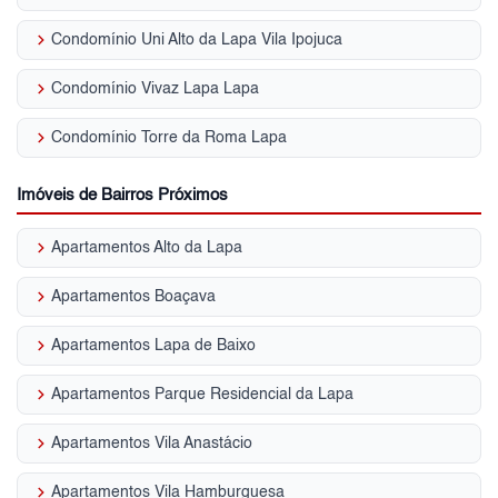
keyboard_arrow_right
Condomínio Uni Alto da Lapa Vila Ipojuca
keyboard_arrow_right
Condomínio Vivaz Lapa Lapa
keyboard_arrow_right
Condomínio Torre da Roma Lapa
Imóveis de Bairros Próximos
keyboard_arrow_right
Apartamentos Alto da Lapa
keyboard_arrow_right
Apartamentos Boaçava
keyboard_arrow_right
Apartamentos Lapa de Baixo
keyboard_arrow_right
Apartamentos Parque Residencial da Lapa
keyboard_arrow_right
Apartamentos Vila Anastácio
keyboard_arrow_right
Apartamentos Vila Hamburguesa