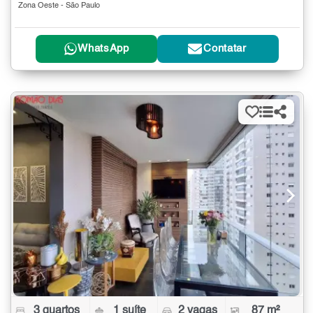
Zona Oeste - São Paulo
WhatsApp
Contatar
3 quartos
1 suíte
2 vagas
87 m²