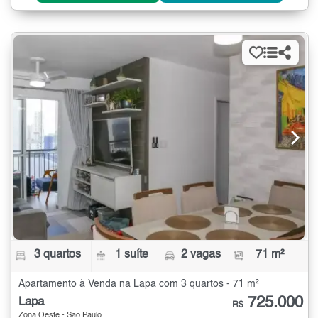
3 quartos
1 suíte
2 vagas
71 m²
Apartamento à Venda na Lapa com 3 quartos - 71 m²
725.000
Lapa
R$
Zona Oeste - São Paulo