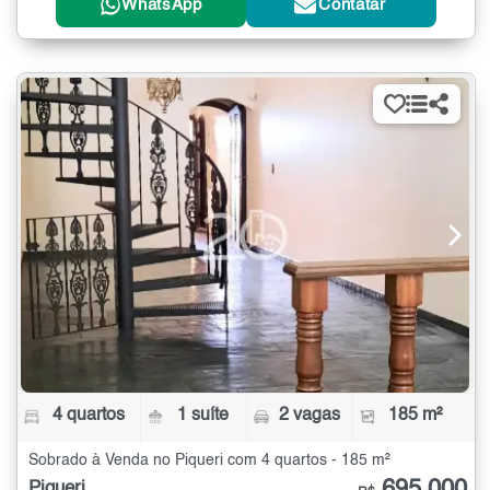
WhatsApp
Contatar
4 quartos
1 suíte
2 vagas
185 m²
Sobrado à Venda no Piqueri com 4 quartos - 185 m²
695.000
Piqueri