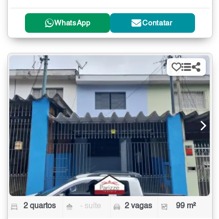
WhatsApp
Contatar
2 quartos
- suíte
2 vagas
99 m²