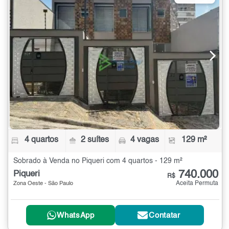
4 quartos
2 suítes
4 vagas
129 m²
Sobrado à Venda no Piqueri com 4 quartos - 129 m²
740.000
Piqueri
R$
Aceita Permuta
Zona Oeste - São Paulo
WhatsApp
Contatar