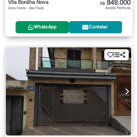
849.000
Vila Bonilha Nova
R$
Aceita Permuta
Zona Oeste - São Paulo
WhatsApp
Contatar