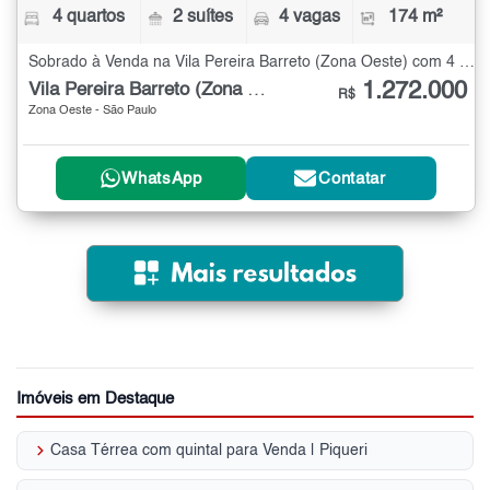
4 quartos
2 suítes
4 vagas
174 m²
Sobrado à Venda na Vila Pereira Barreto (Zona Oeste) com 4 quartos - 174 m²
1.272.000
Vila Pereira Barreto (Zona Oeste)
R$
Zona Oeste - São Paulo
WhatsApp
Contatar
Imóveis em Destaque
keyboard_arrow_right
Casa Térrea com quintal para Venda | Piqueri