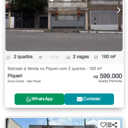
2 quartos
- suíte
2 vagas
160 m²
Sobrado à Venda no Piqueri com 2 quartos - 160 m²
599.000
Piqueri
R$
Aceita Permuta
Zona Oeste - São Paulo
WhatsApp
Contatar