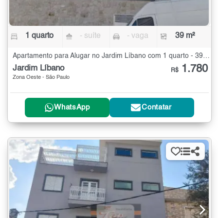
1 quarto
- suíte
- vaga
39 m²
Apartamento para Alugar no Jardim Líbano com 1 quarto - 39 m²
1.780
Jardim Líbano
R$
Zona Oeste - São Paulo
WhatsApp
Contatar