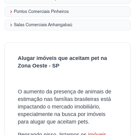
keyboard_arrow_right
Pontos Comerciais Pinheiros
keyboard_arrow_right
Salas Comerciais Anhangabaú
Alugar imóveis que aceitam pet na
Zona Oeste - SP
O aumento da presença de animais de
estimação nas famílias brasileiras está
impactando o mercado imobiliário,
especialmente na busca por imóveis
para alugar que aceitam pets.
Pensando nisso, listamos os
imóveis