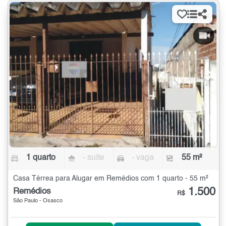
1 quarto
- suíte
- vaga
55 m²
Casa Térrea para Alugar em Remédios com 1 quarto - 55 m²
1.500
Remédios
R$
São Paulo - Osasco