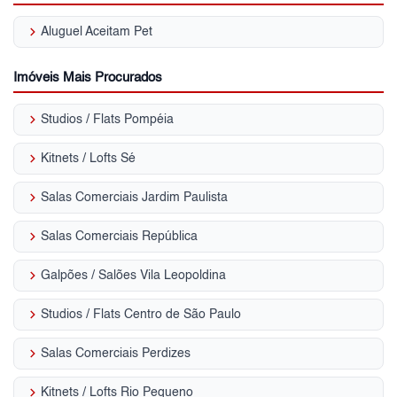
keyboard_arrow_right
Aluguel Aceitam Pet
Imóveis Mais Procurados
keyboard_arrow_right
Studios / Flats Pompéia
keyboard_arrow_right
Kitnets / Lofts Sé
keyboard_arrow_right
Salas Comerciais Jardim Paulista
keyboard_arrow_right
Salas Comerciais República
keyboard_arrow_right
Galpões / Salões Vila Leopoldina
keyboard_arrow_right
Studios / Flats Centro de São Paulo
keyboard_arrow_right
Salas Comerciais Perdizes
keyboard_arrow_right
Kitnets / Lofts Rio Pequeno