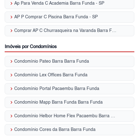
keyboard_arrow_right
Ap Para Venda C Academia Barra Funda - SP
keyboard_arrow_right
AP P Comprar C Piscina Barra Funda - SP
keyboard_arrow_right
Comprar AP C Churrasqueira na Varanda Barra Funda - SP
Imóveis por Condomínios
keyboard_arrow_right
Condomínio Pateo Barra Barra Funda
keyboard_arrow_right
Condomínio Lex Offices Barra Funda
keyboard_arrow_right
Condomínio Portal Pacaembu Barra Funda
keyboard_arrow_right
Condomínio Mapp Barra Funda Barra Funda
keyboard_arrow_right
Condomínio Helbor Home Flex Pacaembu Barra Funda
keyboard_arrow_right
Condomínio Cores da Barra Barra Funda