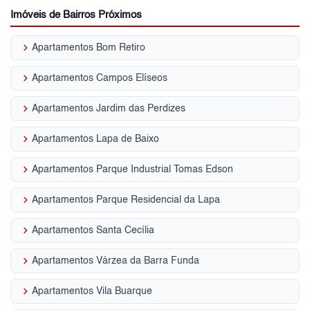
Imóveis de Bairros Próximos
keyboard_arrow_right
Apartamentos Bom Retiro
keyboard_arrow_right
Apartamentos Campos Elíseos
keyboard_arrow_right
Apartamentos Jardim das Perdizes
keyboard_arrow_right
Apartamentos Lapa de Baixo
keyboard_arrow_right
Apartamentos Parque Industrial Tomas Edson
keyboard_arrow_right
Apartamentos Parque Residencial da Lapa
keyboard_arrow_right
Apartamentos Santa Cecília
keyboard_arrow_right
Apartamentos Várzea da Barra Funda
keyboard_arrow_right
Apartamentos Vila Buarque