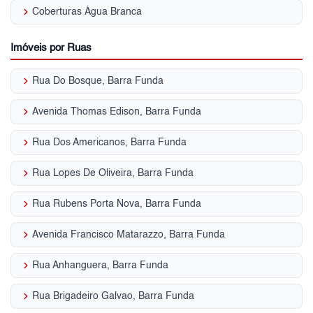
keyboard_arrow_right
Coberturas Água Branca
Imóveis por Ruas
keyboard_arrow_right
Rua Do Bosque, Barra Funda
keyboard_arrow_right
Avenida Thomas Edison, Barra Funda
keyboard_arrow_right
Rua Dos Americanos, Barra Funda
keyboard_arrow_right
Rua Lopes De Oliveira, Barra Funda
keyboard_arrow_right
Rua Rubens Porta Nova, Barra Funda
keyboard_arrow_right
Avenida Francisco Matarazzo, Barra Funda
keyboard_arrow_right
Rua Anhanguera, Barra Funda
keyboard_arrow_right
Rua Brigadeiro Galvao, Barra Funda