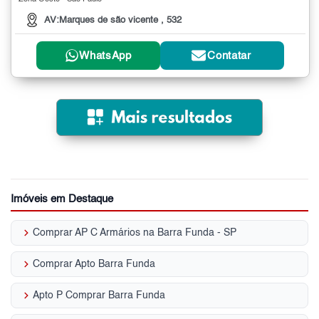
AV:Marques de são vicente , 532
WhatsApp
Contatar
Imóveis em Destaque
keyboard_arrow_right
Comprar AP C Armários na Barra Funda - SP
keyboard_arrow_right
Comprar Apto Barra Funda
keyboard_arrow_right
Apto P Comprar Barra Funda