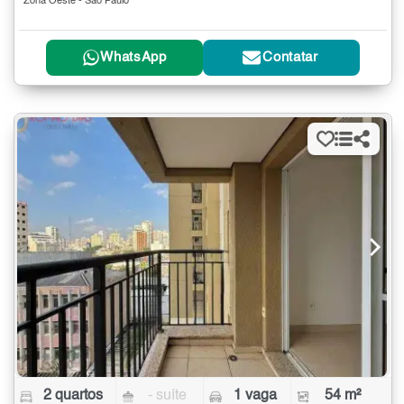
Zona Oeste - São Paulo
WhatsApp
Contatar
2 quartos
- suíte
1 vaga
54 m²