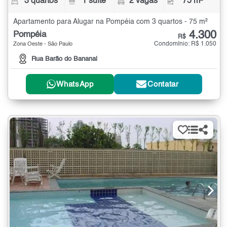
3 quartos
1 suíte
2 vagas
75 m²
Apartamento para Alugar na Pompéia com 3 quartos - 75 m²
4.300
Pompéia
R$
Condomínio: R$ 1.050
Zona Oeste - São Paulo
Rua Barão do Bananal
WhatsApp
Contatar