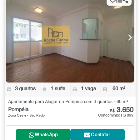
3 quartos
1 suíte
1 vaga
60 m²
Apartamento para Alugar na Pompéia com 3 quartos - 60 m²
3.650
Pompéia
R$
Condomínio: R$ 899
Zona Oeste - São Paulo
WhatsApp
Contatar