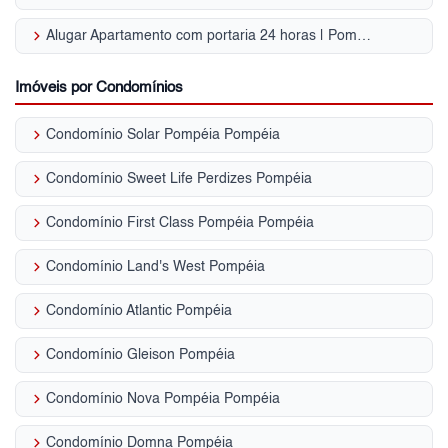
keyboard_arrow_right
Alugar Apartamento com portaria 24 horas | Pompéia
Imóveis por Condomínios
keyboard_arrow_right
Condomínio Solar Pompéia Pompéia
keyboard_arrow_right
Condomínio Sweet Life Perdizes Pompéia
keyboard_arrow_right
Condomínio First Class Pompéia Pompéia
keyboard_arrow_right
Condomínio Land's West Pompéia
keyboard_arrow_right
Condomínio Atlantic Pompéia
keyboard_arrow_right
Condomínio Gleison Pompéia
keyboard_arrow_right
Condomínio Nova Pompéia Pompéia
keyboard_arrow_right
Condomínio Domna Pompéia