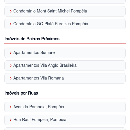
keyboard_arrow_right
Condomínio Mont Saint Michel Pompéia
keyboard_arrow_right
Condomínio GO Platô Perdizes Pompéia
Imóveis de Bairros Próximos
keyboard_arrow_right
Apartamentos Sumaré
keyboard_arrow_right
Apartamentos Vila Anglo Brasileira
keyboard_arrow_right
Apartamentos Vila Romana
Imóveis por Ruas
keyboard_arrow_right
Avenida Pompeia, Pompéia
keyboard_arrow_right
Rua Raul Pompeia, Pompéia