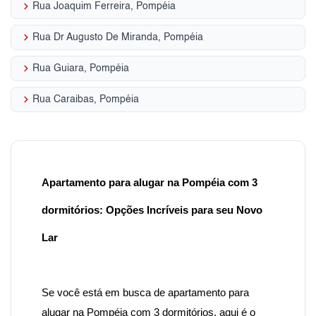
keyboard_arrow_right
Rua Joaquim Ferreira, Pompéia
keyboard_arrow_right
Rua Dr Augusto De Miranda, Pompéia
keyboard_arrow_right
Rua Guiara, Pompéia
keyboard_arrow_right
Rua Caraibas, Pompéia
Apartamento para alugar na Pompéia com 3
dormitórios: Opções Incríveis para seu Novo
Lar
Se você está em busca de apartamento para
alugar na Pompéia com 3 dormitórios, aqui é o