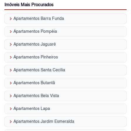
Imóveis Mais Procurados
keyboard_arrow_right
Apartamentos Barra Funda
keyboard_arrow_right
Apartamentos Pompéia
keyboard_arrow_right
Apartamentos Jaguaré
keyboard_arrow_right
Apartamentos Pinheiros
keyboard_arrow_right
Apartamentos Santa Cecília
keyboard_arrow_right
Apartamentos Butantã
keyboard_arrow_right
Apartamentos Bela Vista
keyboard_arrow_right
Apartamentos Lapa
keyboard_arrow_right
Apartamentos Jardim Esmeralda