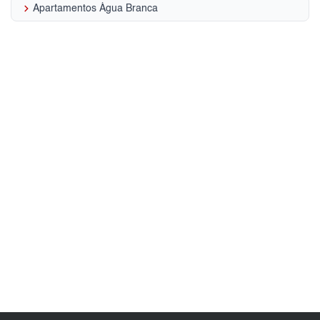
keyboard_arrow_right
Apartamentos Água Branca