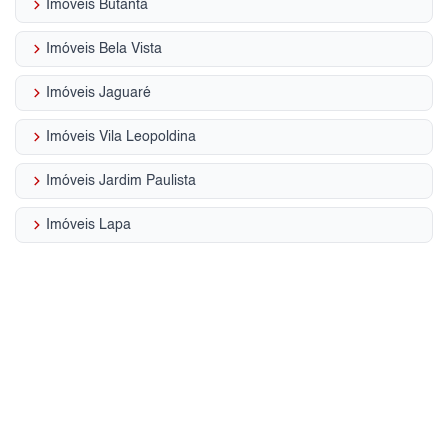
keyboard_arrow_right
Imóveis Butantã
keyboard_arrow_right
Imóveis Bela Vista
keyboard_arrow_right
Imóveis Jaguaré
keyboard_arrow_right
Imóveis Vila Leopoldina
keyboard_arrow_right
Imóveis Jardim Paulista
keyboard_arrow_right
Imóveis Lapa