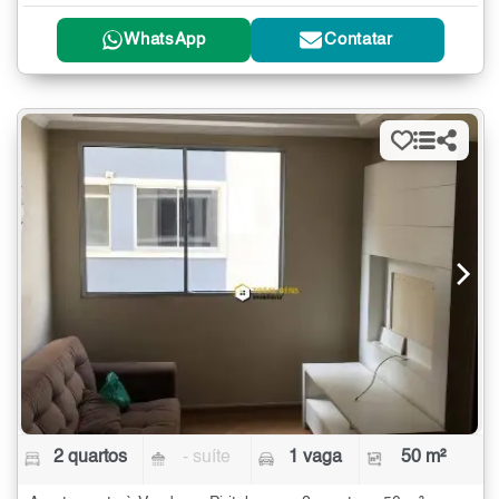
WhatsApp
Contatar
2 quartos
- suíte
1 vaga
50 m²