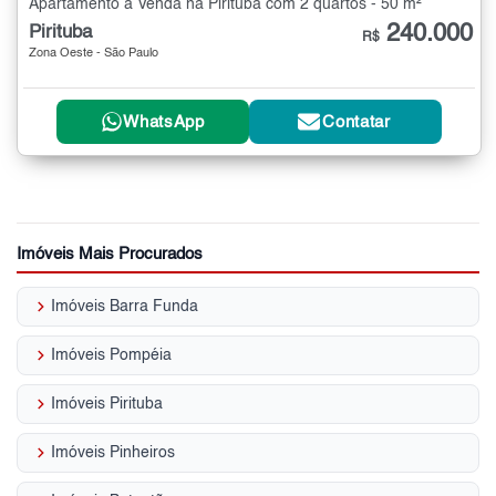
Apartamento à Venda na Pirituba com 2 quartos - 50 m²
240.000
Pirituba
R$
Zona Oeste - São Paulo
WhatsApp
Contatar
Imóveis Mais Procurados
keyboard_arrow_right
Imóveis Barra Funda
keyboard_arrow_right
Imóveis Pompéia
keyboard_arrow_right
Imóveis Pirituba
keyboard_arrow_right
Imóveis Pinheiros