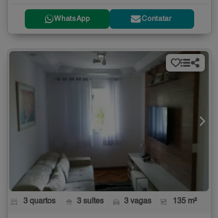
WhatsApp
Contatar
3 quartos
3 suítes
3 vagas
135 m²