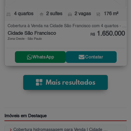
4 quartos
2 suítes
2 vagas
176 m²
Cobertura à Venda na Cidade São Francisco com 4 quartos - 176 m²
1.650.000
Cidade São Francisco
R$
Zona Oeste - São Paulo
WhatsApp
Contatar
Imóveis em Destaque
keyboard_arrow_right
Cobertura hidromassagem para Venda | Cidade São Francisco