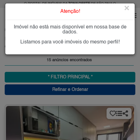
O PORTAL DE IMÓVEIS DA
ZONA OESTE
DE SÃO PAULO
×
Atenção!
Imóvel não está mais disponível em nossa base de
HOME
ZONA OESTE
COMPRAR
CIDADE SÃO FRANCISCO
dados.
Imóveis à Venda na Cidade São Francisco, Zona Oeste, SP
Listamos para você imóveis do mesmo perfil!
Cidade São Francisco, Zona Oeste
15 anúncios encontrados
* FILTRO PRINCIPAL *
Refinar e Ordenar