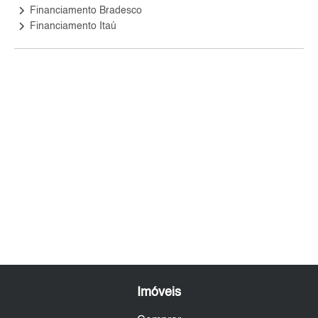
keyboard_arrow_right
Financiamento Bradesco
keyboard_arrow_right
Financiamento Itaú
Imóveis