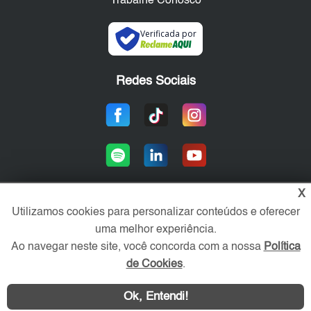
Trabalhe Conosco
Verificada por
Redes Sociais
X
Utilizamos cookies para personalizar conteúdos e oferecer
Área exclusiva aos anunciantes,
uma melhor experiência.
acesse sua conta:
Ao navegar neste site, você concorda com a nossa
Política
de Cookies
.
Ok, Entendi!
WhatsApp
Contatar