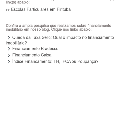
link(s) abaixo:
Escolas Particulares em Pirituba
>>
Confira a ampla pesquisa que realizamos sobre financiamento
imobiliário em nosso blog. Clique nos links abaixo:
keyboard_arrow_right
Queda da Taxa Selic: Qual o impacto no financiamento
imobiliário?
keyboard_arrow_right
Financiamento Bradesco
keyboard_arrow_right
Financiamento Caixa
keyboard_arrow_right
Índice Financamento: TR, IPCA ou Poupança?