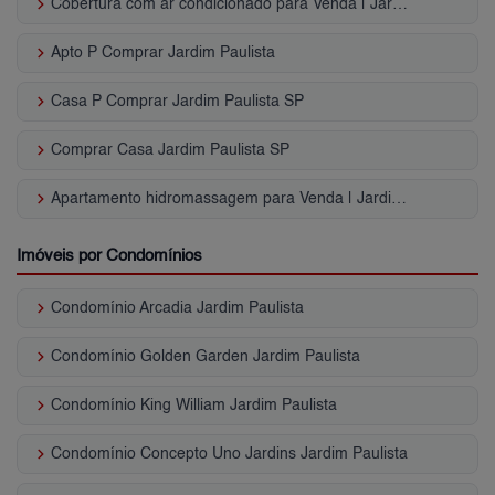
keyboard_arrow_right
Cobertura com ar condicionado para Venda | Jardim Paulista
keyboard_arrow_right
Apto P Comprar Jardim Paulista
keyboard_arrow_right
Casa P Comprar Jardim Paulista SP
keyboard_arrow_right
Comprar Casa Jardim Paulista SP
keyboard_arrow_right
Apartamento hidromassagem para Venda | Jardim Paulista
Imóveis por Condomínios
keyboard_arrow_right
Condomínio Arcadia Jardim Paulista
keyboard_arrow_right
Condomínio Golden Garden Jardim Paulista
keyboard_arrow_right
Condomínio King William Jardim Paulista
keyboard_arrow_right
Condomínio Concepto Uno Jardins Jardim Paulista