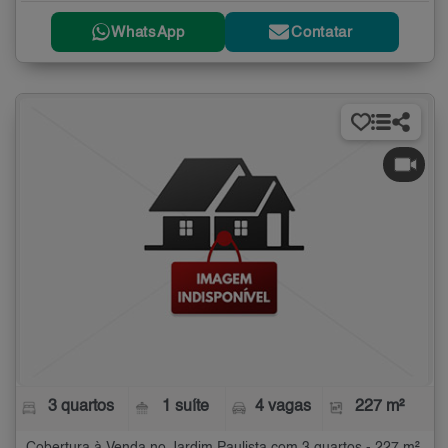
WhatsApp
Contatar
3 quartos
1 suíte
4 vagas
227 m²