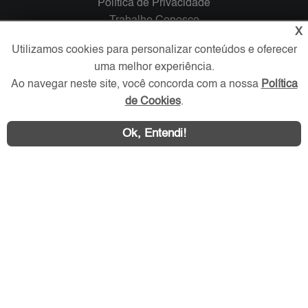
Política de Privacidade
Trabalhe Conosco
X
Utilizamos cookies para personalizar conteúdos e oferecer
Verificada por
uma melhor experiência.
Ao navegar neste site, você concorda com a nossa
Política
Redes Sociais
de Cookies
.
Ok, Entendi!
Área exclusiva aos anunciantes,
acesse sua conta: