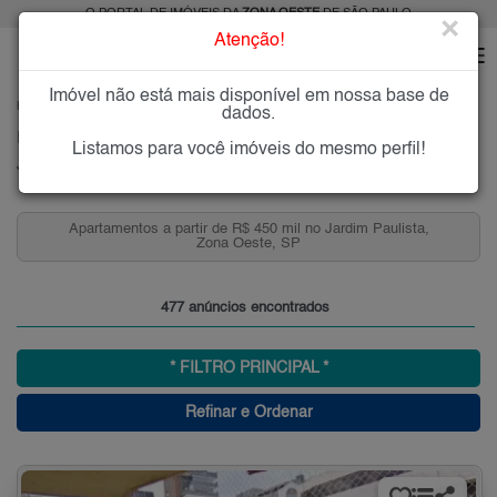
O PORTAL DE IMÓVEIS DA
ZONA OESTE
DE SÃO PAULO
×
Atenção!
Imóvel não está mais disponível em nossa base de
HOME
ZONA OESTE
COMPRAR
JARDIM PAULISTA
dados.
Imóveis à Venda no Jardim Paulista, Zona Oeste, SP
Listamos para você imóveis do mesmo perfil!
Jardim Paulista, Zona Oeste
Apartamentos a partir de R$ 450 mil no Jardim Paulista,
Zona Oeste, SP
477 anúncios encontrados
* FILTRO PRINCIPAL *
Refinar e Ordenar