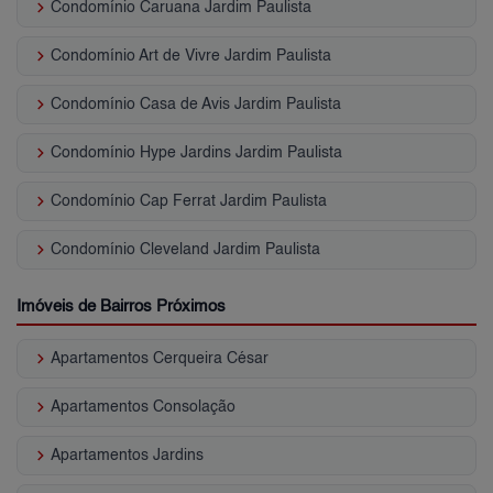
keyboard_arrow_right
Condomínio Caruana Jardim Paulista
keyboard_arrow_right
Condomínio Art de Vivre Jardim Paulista
keyboard_arrow_right
Condomínio Casa de Avis Jardim Paulista
keyboard_arrow_right
Condomínio Hype Jardins Jardim Paulista
keyboard_arrow_right
Condomínio Cap Ferrat Jardim Paulista
keyboard_arrow_right
Condomínio Cleveland Jardim Paulista
Imóveis de Bairros Próximos
keyboard_arrow_right
Apartamentos Cerqueira César
keyboard_arrow_right
Apartamentos Consolação
keyboard_arrow_right
Apartamentos Jardins