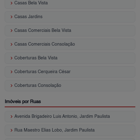
keyboard_arrow_right
Casas Bela Vista
keyboard_arrow_right
Casas Jardins
keyboard_arrow_right
Casas Comerciais Bela Vista
keyboard_arrow_right
Casas Comerciais Consolação
keyboard_arrow_right
Coberturas Bela Vista
keyboard_arrow_right
Coberturas Cerqueira César
keyboard_arrow_right
Coberturas Consolação
Imóveis por Ruas
keyboard_arrow_right
Avenida Brigadeiro Luis Antonio, Jardim Paulista
keyboard_arrow_right
Rua Maestro Elias Lobo, Jardim Paulista