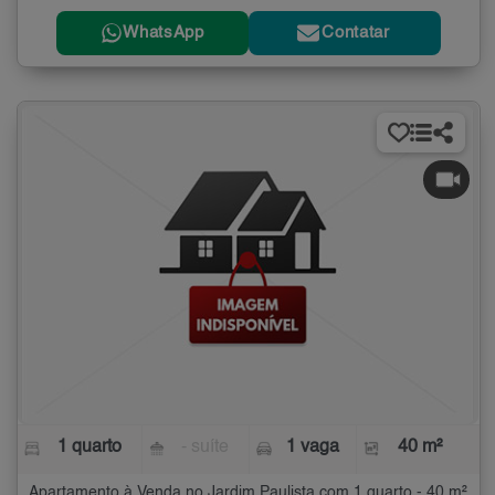
WhatsApp
Contatar
1 quarto
- suíte
1 vaga
40 m²
Apartamento à Venda no Jardim Paulista com 1 quarto - 40 m²