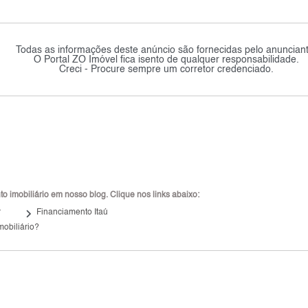
Todas as informações deste anúncio são fornecidas pelo anunciant
O Portal ZO Imóvel fica isento de qualquer responsabilidade.
Creci - Procure sempre um corretor credenciado.
 imobiliário em nosso blog. Clique nos links abaixo:
keyboard_arrow_right
r
Financiamento Itaú
mobiliário?