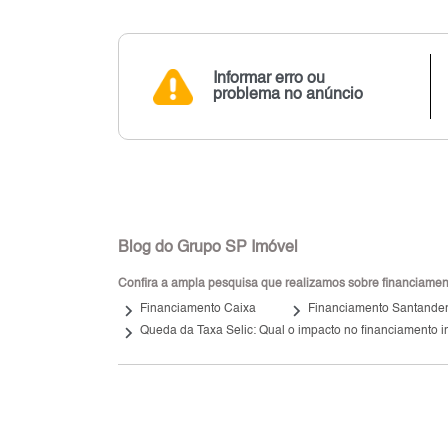
Informar erro ou
problema no anúncio
Blog do Grupo SP Imóvel
Confira a ampla pesquisa que realizamos sobre financiamento
keyboard_arrow_right
keyboard_arrow_right
Financiamento Caixa
Financiamento Santande
keyboard_arrow_right
Queda da Taxa Selic: Qual o impacto no financiamento i