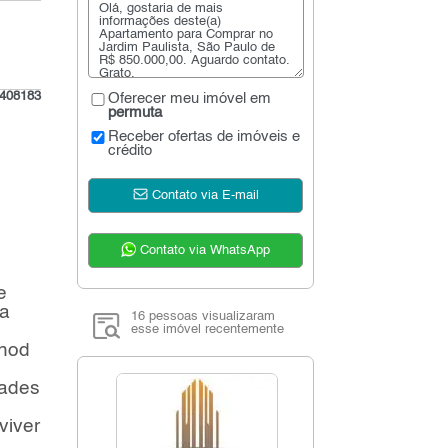
408183
Oferecer meu imóvel em
permuta
Receber ofertas de imóveis e
crédito
Contato via E-mail
Contato via WhatsApp
e
ca
16 pessoas visualizaram
esse imóvel recentemente
thod
dades
viver