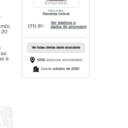
CRECI: 31.864-J
Revenda Imóvel
,
Ver telefone e
umbi,
(11) 984...
dados do anunciante
120
e
Ver todas ofertas deste anunciante
 as
el é
5000
anúncios encontrados
Desde
outubro de 2020