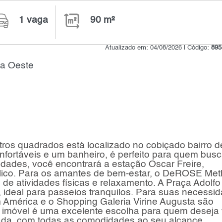
1 vaga
90 m²
Atualizado em: 04/08/2026 | Código:
895
na Oeste
os quadrados está localizado no cobiçado bairro d
nfortáveis e um banheiro, é perfeito para quem bus
midades, você encontrará a estação Oscar Freire,
úblico. Para os amantes de bem-estar, o DeROSE Me
 de atividades físicas e relaxamento. A Praça Adolfo
e, ideal para passeios tranquilos. Para suas necessi
m América e o Shopping Galeria Virine Augusta são
 imóvel é uma excelente escolha para quem deseja 
zada, com todas as comodidades ao seu alcance.