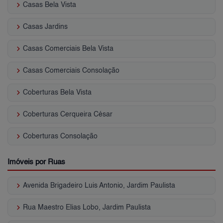
keyboard_arrow_right
Casas Bela Vista
keyboard_arrow_right
Casas Jardins
keyboard_arrow_right
Casas Comerciais Bela Vista
keyboard_arrow_right
Casas Comerciais Consolação
keyboard_arrow_right
Coberturas Bela Vista
keyboard_arrow_right
Coberturas Cerqueira César
keyboard_arrow_right
Coberturas Consolação
Imóveis por Ruas
keyboard_arrow_right
Avenida Brigadeiro Luis Antonio, Jardim Paulista
keyboard_arrow_right
Rua Maestro Elias Lobo, Jardim Paulista