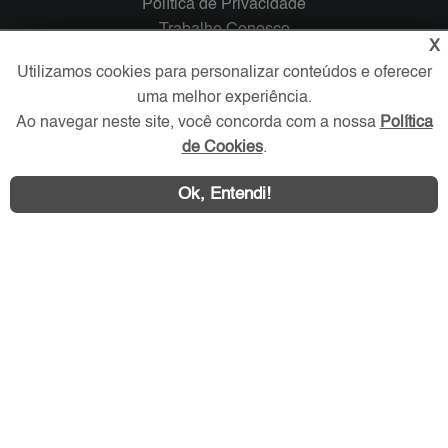
Política de Privacidade
Trabalhe Conosco
X
Utilizamos cookies para personalizar conteúdos e oferecer
Verificada por
uma melhor experiência.
Ao navegar neste site, você concorda com a nossa
Política
Redes Sociais
de Cookies
.
Ok, Entendi!
Área exclusiva aos anunciantes,
acesse sua conta: