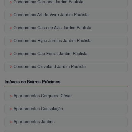
keyboard_arrow_right
Condomínio Caruana Jardim Paulista
keyboard_arrow_right
Condomínio Art de Vivre Jardim Paulista
keyboard_arrow_right
Condomínio Casa de Avis Jardim Paulista
keyboard_arrow_right
Condomínio Hype Jardins Jardim Paulista
keyboard_arrow_right
Condomínio Cap Ferrat Jardim Paulista
keyboard_arrow_right
Condomínio Cleveland Jardim Paulista
Imóveis de Bairros Próximos
keyboard_arrow_right
Apartamentos Cerqueira César
keyboard_arrow_right
Apartamentos Consolação
keyboard_arrow_right
Apartamentos Jardins