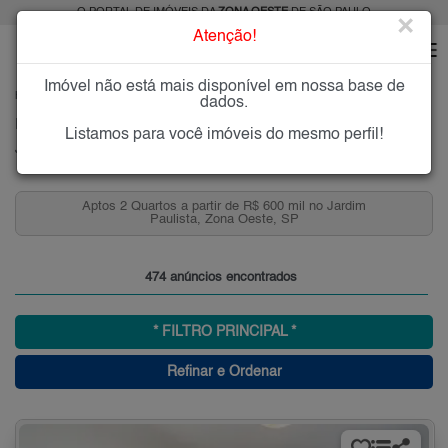
O PORTAL DE IMÓVEIS DA
ZONA OESTE
DE SÃO PAULO
×
Atenção!
Imóvel não está mais disponível em nossa base de
HOME
ZONA OESTE
COMPRAR
JARDIM PAULISTA
dados.
Imóveis à Venda no Jardim Paulista, Zona Oeste, SP
Listamos para você imóveis do mesmo perfil!
Jardim Paulista, Zona Oeste
Aptos 2 Quartos a partir de R$ 600 mil no Jardim
Paulista, Zona Oeste, SP
474 anúncios encontrados
* FILTRO PRINCIPAL *
Refinar e Ordenar