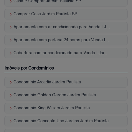
keyboard_arrow_right
Casa P Comprar Jardim Paulista SP
keyboard_arrow_right
Comprar Casa Jardim Paulista SP
keyboard_arrow_right
Apartamento com ar condicionado para Venda | Jardim Paulista
keyboard_arrow_right
Apartamento com portaria 24 horas para Venda | Jardim Paulista
keyboard_arrow_right
Cobertura com ar condicionado para Venda | Jardim Paulista
Imóveis por Condomínios
keyboard_arrow_right
Condomínio Arcadia Jardim Paulista
keyboard_arrow_right
Condomínio Golden Garden Jardim Paulista
keyboard_arrow_right
Condomínio King William Jardim Paulista
keyboard_arrow_right
Condomínio Concepto Uno Jardins Jardim Paulista