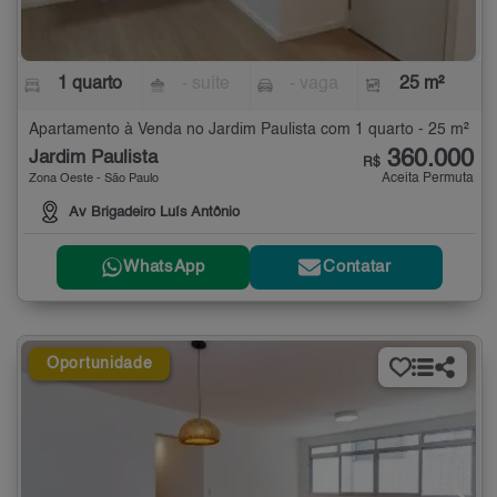
1 quarto
- suíte
- vaga
25 m²
Apartamento à Venda no Jardim Paulista com 1 quarto - 25 m²
360.000
Jardim Paulista
R$
Aceita Permuta
Zona Oeste - São Paulo
Av Brigadeiro Luís Antônio
WhatsApp
Contatar
Oportunidade