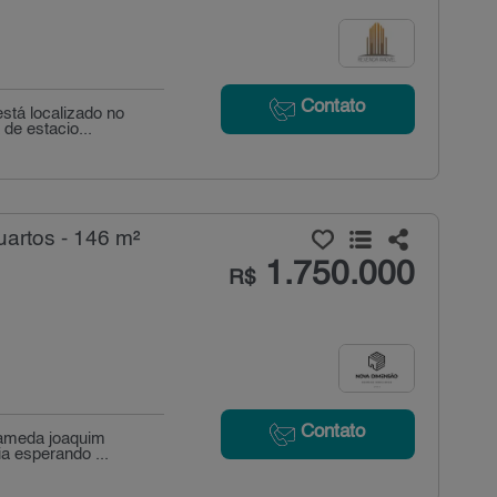
Contato
stá localizado no
de estacio...
artos - 146 m²
1.750.000
R$
Contato
alameda joaquim
a esperando ...