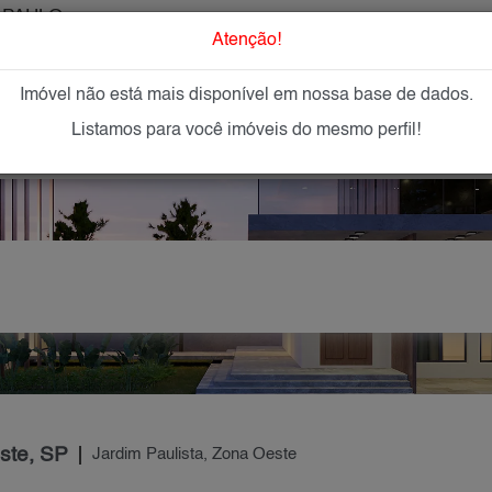
 PAULO
O que Procur
Atenção!
Imóvel não está mais disponível em nossa base de dados.
GAR
IMÓVEIS NOVOS
IMOBILIÁRIAS
OFEREÇA
Listamos para você imóveis do mesmo perfil!
ste, SP
Jardim Paulista, Zona Oeste