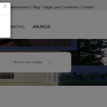
×
a?
|
Financiamento
|
Blog
|
Vagas para Corretores
|
Contato
 SEU IMÓVEL
ANUNCIE
search