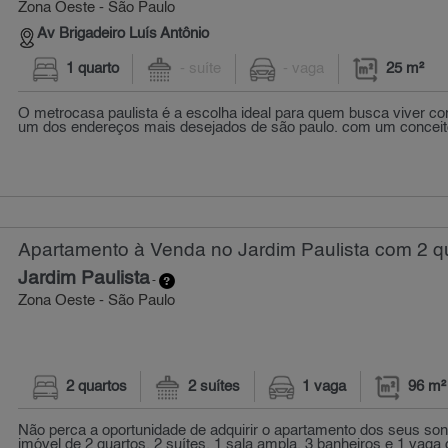
Zona Oeste - São Paulo
Av Brigadeiro Luís Antônio
1 quarto
- suíte
- vaga
25 m²
O metrocasa paulista é a escolha ideal para quem busca viver c
um dos endereços mais desejados de são paulo. com um conceito
Apartamento à Venda no Jardim Paulista com 2 qu
Jardim Paulista
-
Zona Oeste - São Paulo
2 quartos
2 suítes
1 vaga
96 m²
Não perca a oportunidade de adquirir o apartamento dos seus son
imóvel de 2 quartos, 2 suítes, 1 sala ampla, 3 banheiros e 1 vaga 