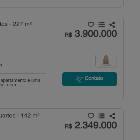
tos - 227 m²
3.900.000
R$
²
Contato
so apartamento é uma
as. com ...
artos - 142 m²
2.349.000
R$