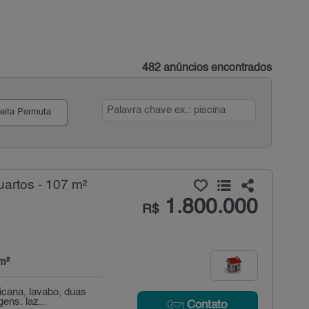
482 anúncios encontrados
eita Permuta
artos - 107 m²
1.800.000
R$
m²
icana, lavabo, duas
ens. laz...
Contato