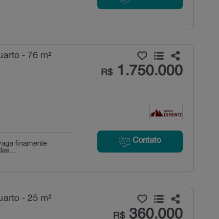
arto - 76 m²
1.750.000
R$
Contato
 vaga finamente
as...
arto - 25 m²
360.000
R$