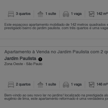
3 quartos
1 suíte
1 vaga
142 m²
Este espaçoso apartamento mobiliado de 142 metros quadrados e
prestigiado bairro do jardim paulista. com três quartos e uma vaga 
Apartamento à Venda no Jardim Paulista com 2 qu
Jardim Paulista
-
Zona Oeste - São Paulo
2 quartos
1 suíte
1 vaga
146 m²
Bem-vindo ao seu novo lar no jardins! localizado na prestigiada 
eugênio de lima, este apartamento reformado é uma verdadeira joi