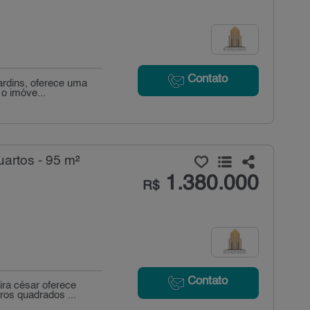
Contato
jardins, oferece uma
o imóve...
artos - 95 m²
1.380.000
R$
Contato
ira césar oferece
ros quadrados ...