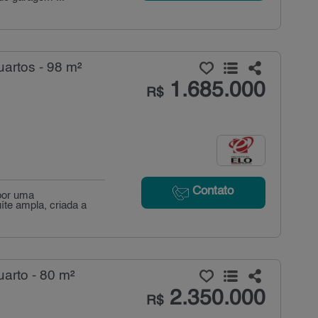
artos - 98 m²
1.685.000
R$
Contato
por uma
íte ampla, criada a
arto - 80 m²
2.350.000
R$