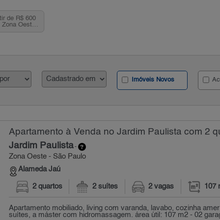
tir de R$ 600
, Zona Oeste,
Imóveis Novos
Ac
Apartamento à Venda no Jardim Paulista com 2 qu
Jardim Paulista
-
Zona Oeste - São Paulo
Alameda Jaú
2 quartos
2 suítes
2 vagas
107 
Apartamento mobiliado, living com varanda, lavabo, cozinha amer
suítes, a máster com hidromassagem. área útil: 107 m2 - 02 garag