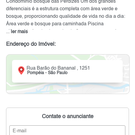
Condomínio Bosque das Perdizes Um dos grandes
diferenciais é a estrutura completa com área verde e
bosque, proporcionando qualidade de vida no dia a dia:
Área verde e bosque para caminhada Piscina
climatizada Academia equipada Spa e sauna com área
...
ler mais
de descanso Salão de festas Churrasqueira Playground
Endereço do Imóvel:
e brinquedoteca Espaço para pets Mercadinho interno
Gerador de emergência Portaria 24h e monitoramento
Um verdadeiro refúgio urbano, com lazer completo.
Rua Barão do Bananal , 1251
Pompéia - São Paulo
Contate o anunciante