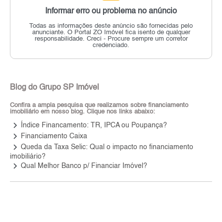
Informar erro ou problema no anúncio
Todas as informações deste anúncio são fornecidas pelo
anunciante.
O Portal ZO Imóvel fica isento de qualquer
responsabilidade.
Creci - Procure sempre um corretor
credenciado.
Blog do Grupo SP Imóvel
Confira a ampla pesquisa que realizamos sobre financiamento
imobiliário em nosso blog. Clique nos links abaixo:
keyboard_arrow_right
Índice Financamento: TR, IPCA ou Poupança?
keyboard_arrow_right
Financiamento Caixa
keyboard_arrow_right
Queda da Taxa Selic: Qual o impacto no financiamento
imobiliário?
keyboard_arrow_right
Qual Melhor Banco p/ Financiar Imóvel?