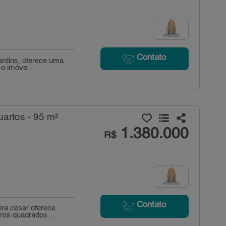
Contato
jardins, oferece uma
o imóve...
artos - 95 m²
1.380.000
R$
Contato
ira césar oferece
ros quadrados ...