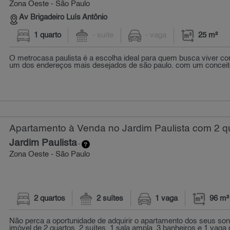
Zona Oeste - São Paulo
Av Brigadeiro Luís Antônio
1 quarto
- suíte
- vaga
25 m²
O metrocasa paulista é a escolha ideal para quem busca viver c
um dos endereços mais desejados de são paulo. com um conceito
Apartamento à Venda no Jardim Paulista com 2 qu
Jardim Paulista
-
Zona Oeste - São Paulo
2 quartos
2 suítes
1 vaga
96 m²
Não perca a oportunidade de adquirir o apartamento dos seus son
imóvel de 2 quartos, 2 suítes, 1 sala ampla, 3 banheiros e 1 vaga 