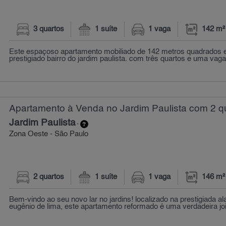
3 quartos
1 suíte
1 vaga
142 m²
Este espaçoso apartamento mobiliado de 142 metros quadrados e
prestigiado bairro do jardim paulista. com três quartos e uma vaga 
Apartamento à Venda no Jardim Paulista com 2 qu
Jardim Paulista
-
Zona Oeste - São Paulo
2 quartos
1 suíte
1 vaga
146 m²
Bem-vindo ao seu novo lar no jardins! localizado na prestigiada 
eugênio de lima, este apartamento reformado é uma verdadeira joi