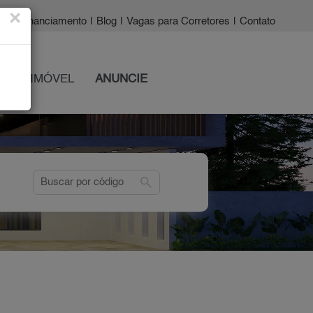
×
a?
|
Financiamento
|
Blog
|
Vagas para Corretores
|
Contato
 SEU IMÓVEL
ANUNCIE
search