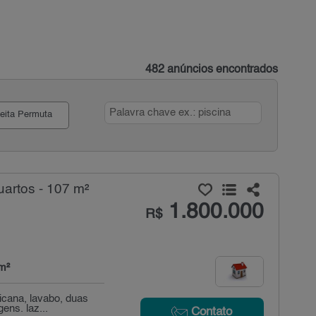
482 anúncios encontrados
eita Permuta
artos - 107 m²
1.800.000
R$
m²
icana, lavabo, duas
ens. laz...
Contato