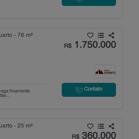
arto - 76 m²
1.750.000
R$
Contato
 vaga finamente
as...
arto - 25 m²
360.000
R$