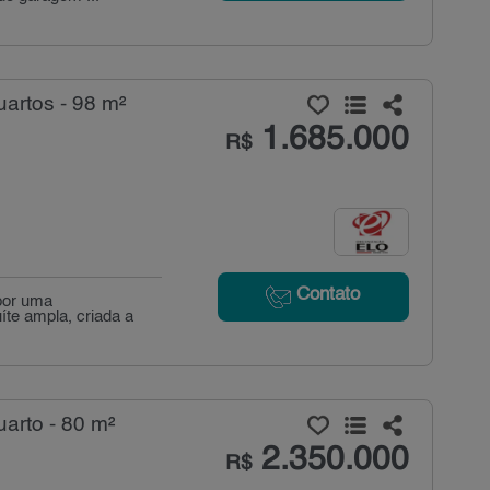
artos - 98 m²
1.685.000
R$
Contato
por uma
íte ampla, criada a
arto - 80 m²
2.350.000
R$