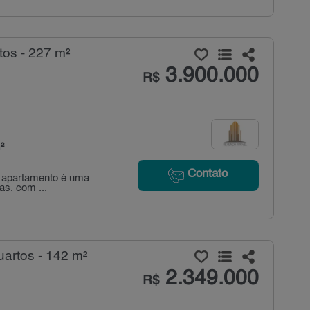
tos - 227 m²
3.900.000
R$
²
Contato
so apartamento é uma
as. com ...
artos - 142 m²
2.349.000
R$