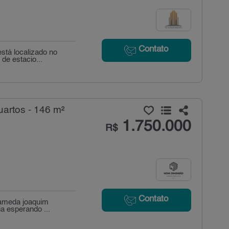
Contato
stá localizado no
de estacio...
artos - 146 m²
1.750.000
R$
Contato
alameda joaquim
a esperando ...