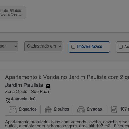
tir de R$ 600
, Zona Oeste,
Imóveis Novos
Ac
Apartamento à Venda no Jardim Paulista com 2 qu
Jardim Paulista
-
Zona Oeste - São Paulo
Alameda Jaú
2 quartos
2 suítes
2 vagas
107 
Apartamento mobiliado, living com varanda, lavabo, cozinha amer
suítes, a máster com hidromassagem. área útil: 107 m2 - 02 garag