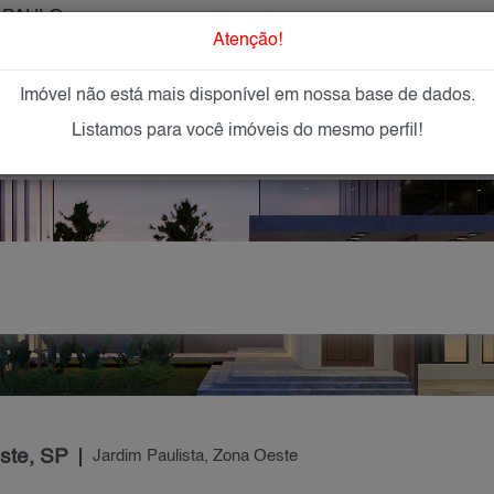
 PAULO
O que Procur
Atenção!
Imóvel não está mais disponível em nossa base de dados.
GAR
IMÓVEIS NOVOS
IMOBILIÁRIAS
OFEREÇA
Listamos para você imóveis do mesmo perfil!
ste, SP
Jardim Paulista, Zona Oeste