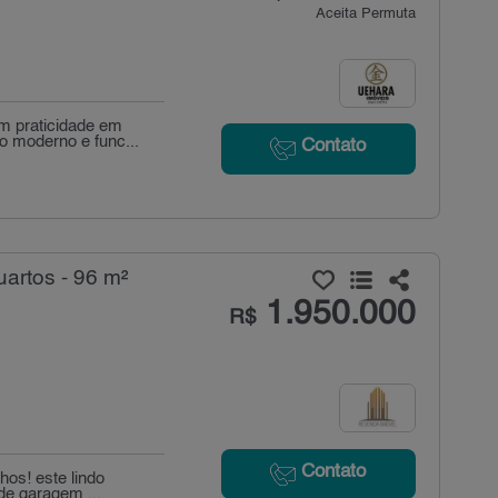
Aceita Permuta
om praticidade em
 moderno e func...
Contato
artos - 96 m²
1.950.000
R$
Contato
hos! este lindo
de garagem ...