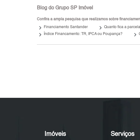
Blog do Grupo SP Imóvel
Confira a ampla pesquisa que realizamos sobre financiamento
keyboard_arrow_right
keyboard_arrow_right
Financiamento Santander
Quanto fica a parcel
keyboard_arrow_right
keyboard_arrow_right
Índice Financamento: TR, IPCA ou Poupança?
Imóveis
Serviços