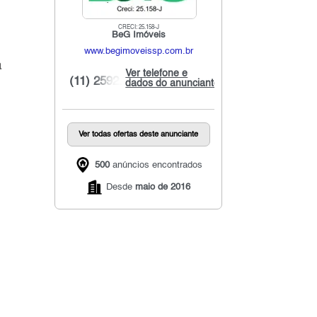
CRECI: 25.158-J
BeG Imóveis
www.begimoveissp.com.br
a
Ver telefone e
(11) 2592...
dados do anunciante
Ver todas ofertas deste anunciante
500
anúncios encontrados
Desde
maio de 2016