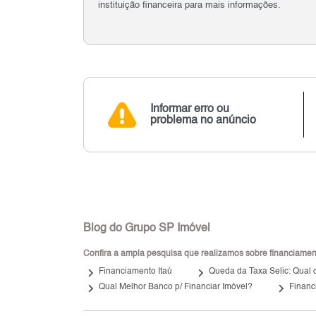
instituição financeira para mais informações.
Informar erro ou
problema no anúncio
Blog do Grupo SP Imóvel
Confira a ampla pesquisa que realizamos sobre financiamento
keyboard_arrow_right
keyboard_arrow_right
Financiamento Itaú
Queda da Taxa Selic: Qual o
keyboard_arrow_right
keyboard_arrow_right
Qual Melhor Banco p/ Financiar Imóvel?
Financ