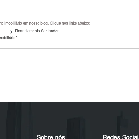
 imobiliário em nosso blog. Clique nos links abaixo:
keyboard_arrow_right
Financiamento Santander
mobiliário?
Sobre nós
Redes Sociai