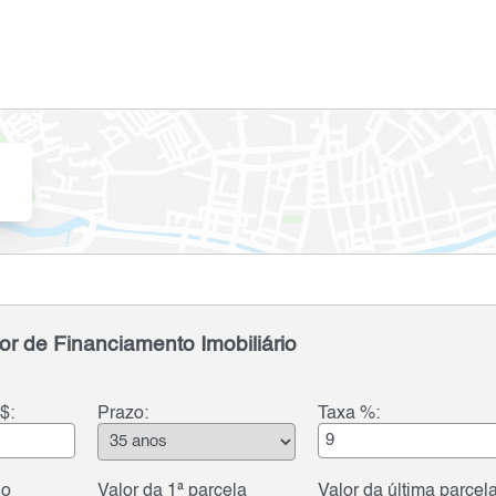
or de Financiamento Imobiliário
$:
Prazo:
Taxa %:
do
Valor da 1ª parcela
Valor da última parcel