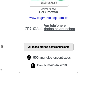
CRECI: 25.158-J
BeG Imóveis
www.begimoveissp.com.br
Ver telefone e
a
(11) 2592...
dados do anunciante
na
Ver todas ofertas deste anunciante
500
anúncios encontrados
Desde
maio de 2016
de