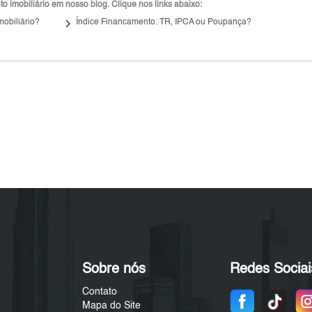
 imobiliário em nosso blog. Clique nos links abaixo:
keyboard_arrow_right
mobiliário?
Índice Financamento: TR, IPCA ou Poupança?
Sobre nós
Redes Sociai
Contato
Mapa do Site