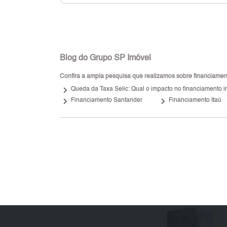
Blog do Grupo SP Imóvel
Confira a ampla pesquisa que realizamos sobre financiamento
keyboard_arrow_right
Queda da Taxa Selic: Qual o impacto no financiamento i
keyboard_arrow_right
keyboard_arrow_right
Financiamento Santander
Financiamento Itaú