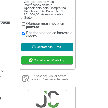
:
Zoo10
Oferecer meu imóvel em
permuta
Receber ofertas de imóveis e
crédito
Contato via E-mail
Contato via WhatsApp
is
,
67 pessoas visualizaram
,
esse imóvel recentemente
s