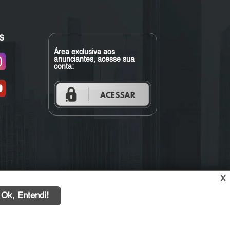
s
Área exclusiva aos
anunciantes, acesse sua
conta:
X
Ok, Entendi!