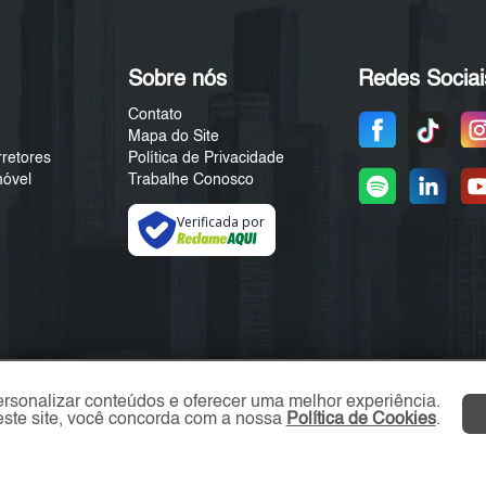
Sobre nós
Redes Sociai
Contato
Mapa do Site
rretores
Política de Privacidade
móvel
Trabalhe Conosco
Verificada por
ersonalizar conteúdos e oferecer uma melhor experiência.
ste site, você concorda com a nossa
Política de Cookies
.