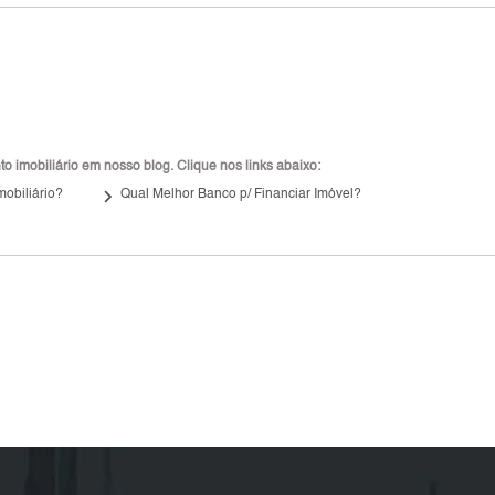
 imobiliário em nosso blog. Clique nos links abaixo:
keyboard_arrow_right
mobiliário?
Qual Melhor Banco p/ Financiar Imóvel?