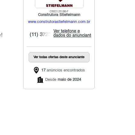
CRECI: 211.090-F
Construtora Stiefelmann
www.construtorastiefelmann.com.br
Ver telefone e
!
(11) 3723...
dados do anunciante
Ver todas ofertas deste anunciante
17
anúncios encontrados
Desde
maio de 2024