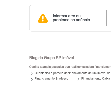
Informar erro ou
problema no anúncio
Blog do Grupo SP Imóvel
Confira a ampla pesquisa que realizamos sobre financiamento
keyboard_arrow_right
Quanto fica a parcela do financiamento de um imóvel de
keyboard_arrow_right
keyboard_arrow_right
Financiamento Bradesco
Financiamento Caixa