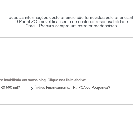
Todas as informações deste anúncio são fornecidas pelo anunciant
O Portal ZO Imóvel fica isento de qualquer responsabilidade.
Creci - Procure sempre um corretor credenciado.
 imobiliário em nosso blog. Clique nos links abaixo:
keyboard_arrow_right
 R$ 500 mil?
Índice Financamento: TR, IPCA ou Poupança?