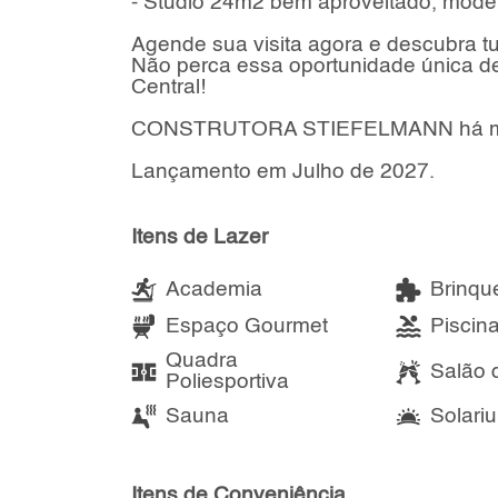
- Studio 24m2 bem aproveitado, moder
Agende sua visita agora e descubra t
Não perca essa oportunidade única de v
Central!
CONSTRUTORA STIEFELMANN há mais 
Lançamento em Julho de 2027.
Itens de Lazer
Academia
Brinqu
Espaço Gourmet
Piscin
Quadra
Salão 
Poliesportiva
Sauna
Solari
Itens de Conveniência