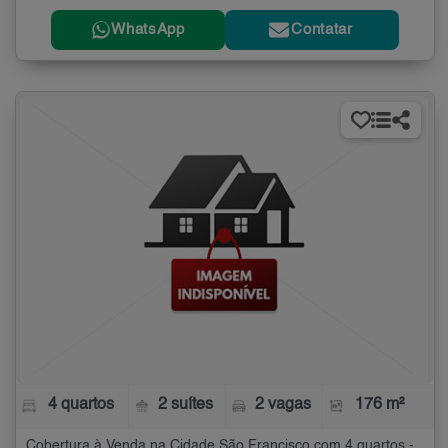
WhatsApp
Contatar
4 quartos
2 suítes
2 vagas
176 m²
Cobertura à Venda na Cidade São Francisco com 4 quartos - 176 m²