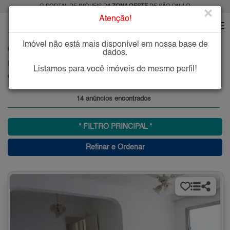
O PORTAL DE IMÓVEIS DA
ZONA OESTE
DE SÃO PAULO
×
Atenção!
Imóvel não está mais disponível em nossa base de
HOME
ZONA OESTE
COMPRAR
CIDADE SÃO FRANCISCO
dados.
Imóveis à Venda na Cidade São Francisco, Zona Oeste, SP
Listamos para você imóveis do mesmo perfil!
Cidade São Francisco, Zona Oeste
14 anúncios encontrados
* FILTRO PRINCIPAL *
Refinar e Ordenar