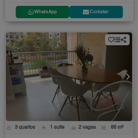
WhatsApp
Contatar
3 quartos
1 suíte
2 vagas
86 m²