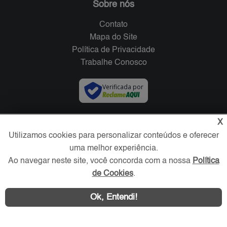
Sobre nós
Contato
Mapa do Site
Política de Privacidade
Trabalhe Conosco
Verificada por
Redes Sociais
X
Utilizamos cookies para personalizar conteúdos e oferecer
uma melhor experiência.
Ao navegar neste site, você concorda com a nossa
Política
de Cookies
.
Ok, Entendi!
Área exclusiva aos anunciantes,