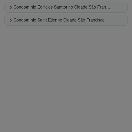
keyboard_arrow_right
Condomínio Edificios Santtorino Cidade São Francisco
keyboard_arrow_right
Condomínio Saint Etienne Cidade São Francisco