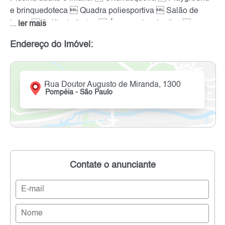
e brinquedoteca  Quadra poliesportiva  Salão de
jogos  Salão de festas  Área verde e jardins 
...
ler mais
Portaria 24h  Acessibilidade  Segurança, lazer e
Endereço do Imóvel:
conforto em um só lugar.
Rua Doutor Augusto de Miranda, 1300
Pompéia - São Paulo
Contate o anunciante