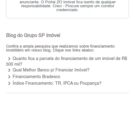
anunciante.
O Portal ZO Imóvel fica isento de qualquer
responsabilidade.
Creci - Procure sempre um corretor
credenciado.
Blog do Grupo SP Imóvel
Confira a ampla pesquisa que realizamos sobre financiamento
imobiliário em nosso blog. Clique nos links abaixo:
keyboard_arrow_right
Quanto fica a parcela do financiamento de um imóvel de R$
500 mil?
keyboard_arrow_right
Qual Melhor Banco p/ Financiar Imóvel?
keyboard_arrow_right
Financiamento Bradesco
keyboard_arrow_right
Índice Financamento: TR, IPCA ou Poupança?