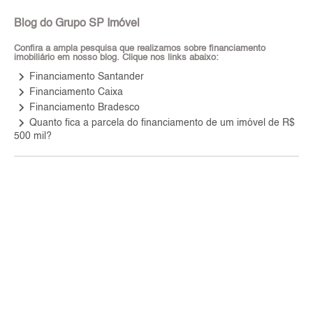
Blog do Grupo SP Imóvel
Confira a ampla pesquisa que realizamos sobre financiamento
imobiliário em nosso blog. Clique nos links abaixo:
keyboard_arrow_right
Financiamento Santander
keyboard_arrow_right
Financiamento Caixa
keyboard_arrow_right
Financiamento Bradesco
keyboard_arrow_right
Quanto fica a parcela do financiamento de um imóvel de R$
500 mil?