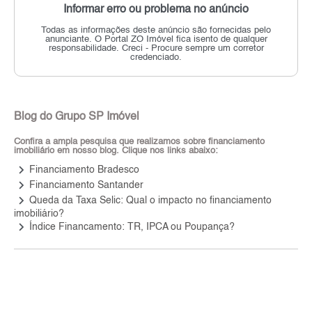
Informar erro ou problema no anúncio
Todas as informações deste anúncio são fornecidas pelo
anunciante.
O Portal ZO Imóvel fica isento de qualquer
responsabilidade.
Creci - Procure sempre um corretor
credenciado.
Blog do Grupo SP Imóvel
Confira a ampla pesquisa que realizamos sobre financiamento
imobiliário em nosso blog. Clique nos links abaixo:
keyboard_arrow_right
Financiamento Bradesco
keyboard_arrow_right
Financiamento Santander
keyboard_arrow_right
Queda da Taxa Selic: Qual o impacto no financiamento
imobiliário?
keyboard_arrow_right
Índice Financamento: TR, IPCA ou Poupança?