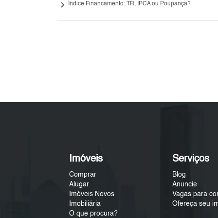
keyboard_arrow_right
Índice Financamento: TR, IPCA ou Poupança?
Imóveis
Serviços
Comprar
Blog
Alugar
Anuncie
Imóveis Novos
Vagas para co
Imobiliária
Ofereça seu i
O que procura?