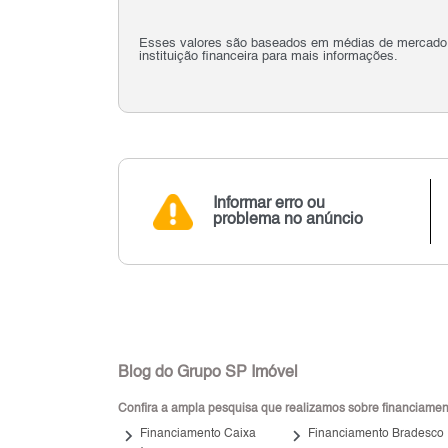
Esses valores são baseados em médias de mercado e 
instituição financeira para mais informações.
Informar erro ou
problema no anúncio
Blog do Grupo SP Imóvel
Confira a ampla pesquisa que realizamos sobre financiamento
keyboard_arrow_right
keyboard_arrow_right
Financiamento Caixa
Financiamento Bradesco