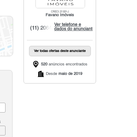
CRECI: 27.507-J
Favano Imóveis
Ver telefone e
(11) 2064...
dados do anunciante
Ver todas ofertas deste anunciante
520
anúncios encontrados
Desde
maio de 2019
a