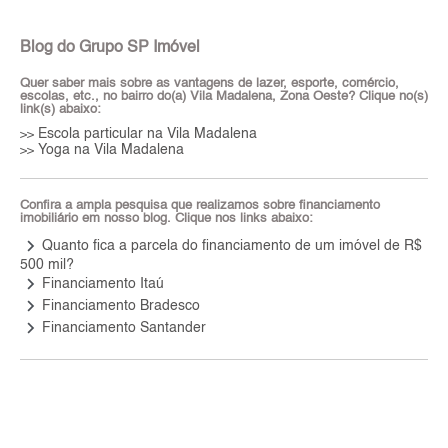
Blog do Grupo SP Imóvel
Quer saber mais sobre as vantagens de lazer, esporte, comércio,
escolas, etc., no bairro do(a) Vila Madalena, Zona Oeste? Clique no(s)
link(s) abaixo:
Escola particular na Vila Madalena
>>
Yoga na Vila Madalena
>>
Confira a ampla pesquisa que realizamos sobre financiamento
imobiliário em nosso blog. Clique nos links abaixo:
keyboard_arrow_right
Quanto fica a parcela do financiamento de um imóvel de R$
500 mil?
keyboard_arrow_right
Financiamento Itaú
keyboard_arrow_right
Financiamento Bradesco
keyboard_arrow_right
Financiamento Santander