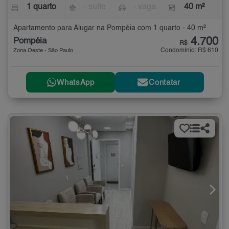
1 quarto
- suíte
- vaga
40 m²
Apartamento para Alugar na Pompéia com 1 quarto - 40 m²
4.700
Pompéia
R$
Condomínio: R$ 610
Zona Oeste - São Paulo
WhatsApp
Contatar