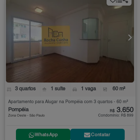
3 quartos
1 suíte
1 vaga
60 m²
Apartamento para Alugar na Pompéia com 3 quartos - 60 m²
3.650
Pompéia
R$
Condomínio: R$ 899
Zona Oeste - São Paulo
WhatsApp
Contatar