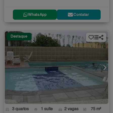
WhatsApp
Contatar
Destaque
3 quartos
1 suíte
2 vagas
75 m²