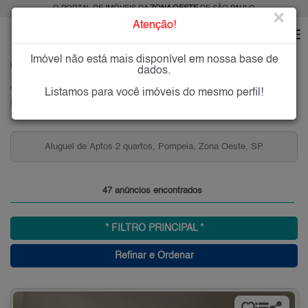
O PORTAL DE IMÓVEIS DA
ZONA OESTE
DE SÃO PAULO
×
Atenção!
Imóvel não está mais disponível em nossa base de
HOME
ZONA OESTE
ALUGAR
POMPÉIA
dados.
Alugar Imóveis na Pompéia, Zona Oeste de São Paulo
Listamos para você imóveis do mesmo perfil!
Pompéia, Zona Oeste
Aluguel de Aptos 2 quartos, Pompeia, Zona Oeste, SP
47 anúncios encontrados
* FILTRO PRINCIPAL *
Refinar e Ordenar