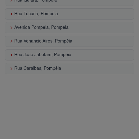
keyboard_arrow_right
Rua Guiara, Pompéia
keyboard_arrow_right
Rua Tucuna, Pompéia
keyboard_arrow_right
Avenida Pompeia, Pompéia
keyboard_arrow_right
Rua Venancio Aires, Pompéia
keyboard_arrow_right
Rua Joao Jabotam, Pompéia
keyboard_arrow_right
Rua Caraibas, Pompéia