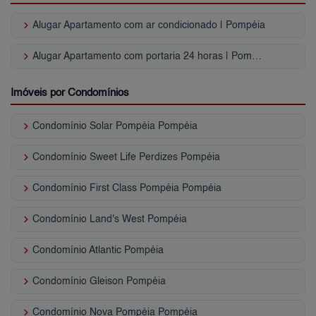
keyboard_arrow_right
Alugar Apartamento com ar condicionado | Pompéia
keyboard_arrow_right
Alugar Apartamento com portaria 24 horas | Pompéia
Imóveis por Condomínios
keyboard_arrow_right
Condomínio Solar Pompéia Pompéia
keyboard_arrow_right
Condomínio Sweet Life Perdizes Pompéia
keyboard_arrow_right
Condomínio First Class Pompéia Pompéia
keyboard_arrow_right
Condomínio Land's West Pompéia
keyboard_arrow_right
Condomínio Atlantic Pompéia
keyboard_arrow_right
Condomínio Gleison Pompéia
keyboard_arrow_right
Condomínio Nova Pompéia Pompéia