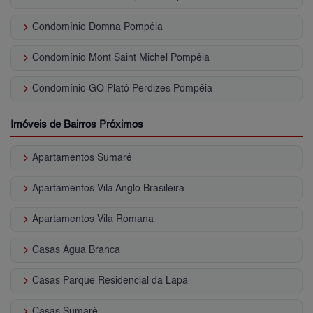
keyboard_arrow_right
Condomínio Domna Pompéia
keyboard_arrow_right
Condomínio Mont Saint Michel Pompéia
keyboard_arrow_right
Condomínio GO Platô Perdizes Pompéia
Imóveis de Bairros Próximos
keyboard_arrow_right
Apartamentos Sumaré
keyboard_arrow_right
Apartamentos Vila Anglo Brasileira
keyboard_arrow_right
Apartamentos Vila Romana
keyboard_arrow_right
Casas Água Branca
keyboard_arrow_right
Casas Parque Residencial da Lapa
keyboard_arrow_right
Casas Sumaré