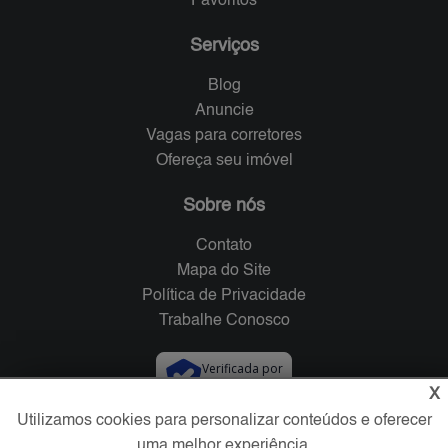
Favoritos
Serviços
Blog
Anuncie
Vagas para corretores
Ofereça seu imóvel
Sobre nós
Contato
Mapa do Site
Política de Privacidade
Trabalhe Conosco
Verificada por
X
Utilizamos cookies para personalizar conteúdos e oferecer
Redes Sociais
uma melhor experiência.