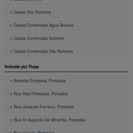
keyboard_arrow_right
Casas Vila Romana
keyboard_arrow_right
Casas Comerciais Água Branca
keyboard_arrow_right
Casas Comerciais Sumaré
keyboard_arrow_right
Casas Comerciais Vila Romana
Imóveis por Ruas
keyboard_arrow_right
Avenida Pompeia, Pompéia
keyboard_arrow_right
Rua Raul Pompeia, Pompéia
keyboard_arrow_right
Rua Joaquim Ferreira, Pompéia
keyboard_arrow_right
Rua Dr Augusto De Miranda, Pompéia