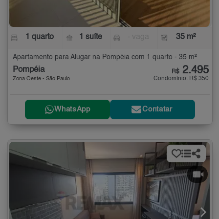
1 quarto
1 suíte
- vaga
35 m²
Apartamento para Alugar na Pompéia com 1 quarto - 35 m²
2.495
Pompéia
R$
Condomínio: R$ 350
Zona Oeste - São Paulo
WhatsApp
Contatar