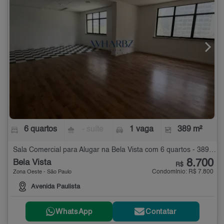
6 quartos
- suíte
1 vaga
389 m²
Sala Comercial para Alugar na Bela Vista com 6 quartos - 389 m²
8.700
Bela Vista
R$
Condomínio: R$ 7.800
Zona Oeste - São Paulo
Avenida Paulista
WhatsApp
Contatar