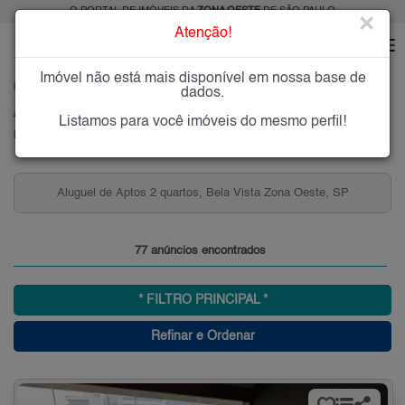
O PORTAL DE IMÓVEIS DA
ZONA OESTE
DE SÃO PAULO
×
Atenção!
Imóvel não está mais disponível em nossa base de
HOME
ZONA OESTE
ALUGAR
BELA VISTA
dados.
Alugar Imóveis na Bela Vista, Zona Oeste de São Paulo
Listamos para você imóveis do mesmo perfil!
Bela Vista, Zona Oeste
Aluguel de Aptos 2 quartos, Bela Vista Zona Oeste, SP
77 anúncios encontrados
* FILTRO PRINCIPAL *
Refinar e Ordenar