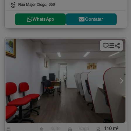
Rua Major Diogo, 556
WhatsApp
Contatar
-
- suíte
- vaga
110 m²