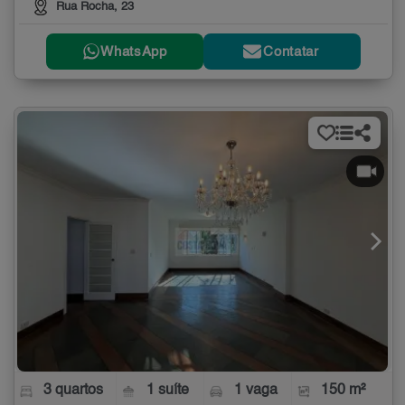
Rua Rocha, 23
WhatsApp
Contatar
3 quartos
1 suíte
1 vaga
150 m²