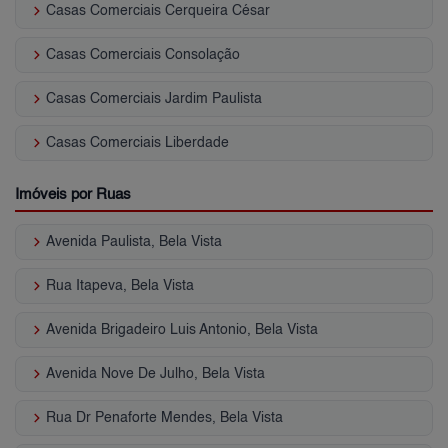
keyboard_arrow_right
Casas Comerciais Cerqueira César
keyboard_arrow_right
Casas Comerciais Consolação
keyboard_arrow_right
Casas Comerciais Jardim Paulista
keyboard_arrow_right
Casas Comerciais Liberdade
Imóveis por Ruas
keyboard_arrow_right
Avenida Paulista, Bela Vista
keyboard_arrow_right
Rua Itapeva, Bela Vista
keyboard_arrow_right
Avenida Brigadeiro Luis Antonio, Bela Vista
keyboard_arrow_right
Avenida Nove De Julho, Bela Vista
keyboard_arrow_right
Rua Dr Penaforte Mendes, Bela Vista