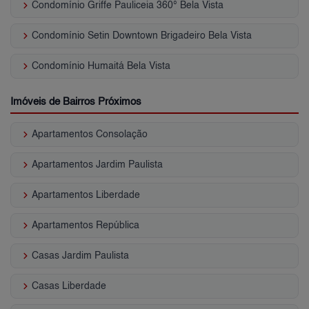
keyboard_arrow_right
Condomínio Griffe Pauliceia 360° Bela Vista
keyboard_arrow_right
Condomínio Setin Downtown Brigadeiro Bela Vista
keyboard_arrow_right
Condomínio Humaitá Bela Vista
Imóveis de Bairros Próximos
keyboard_arrow_right
Apartamentos Consolação
keyboard_arrow_right
Apartamentos Jardim Paulista
keyboard_arrow_right
Apartamentos Liberdade
keyboard_arrow_right
Apartamentos República
keyboard_arrow_right
Casas Jardim Paulista
keyboard_arrow_right
Casas Liberdade