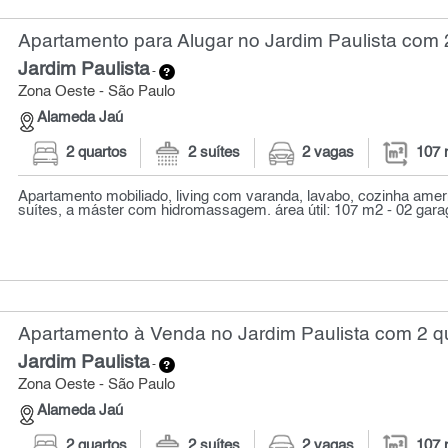
Apartamento para Alugar no Jardim Paulista com 
Jardim Paulista
-
Zona Oeste - São Paulo
Alameda Jaú
2 quartos
2 suítes
2 vagas
107 
Apartamento mobiliado, living com varanda, lavabo, cozinha amer
suítes, a máster com hidromassagem. área útil: 107 m2 - 02 garag
Apartamento à Venda no Jardim Paulista com 2 qu
Jardim Paulista
-
Zona Oeste - São Paulo
Alameda Jaú
2 quartos
2 suítes
2 vagas
107 