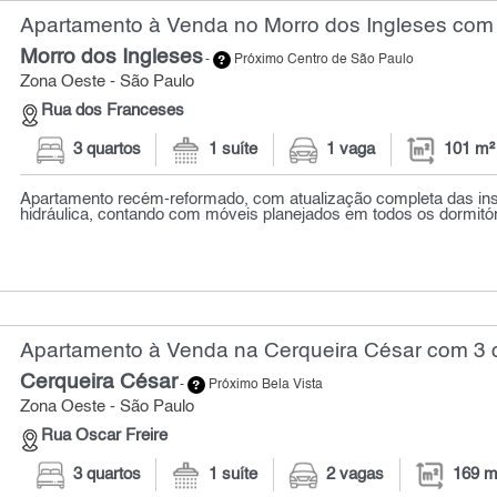
Apartamento à Venda no Morro dos Ingleses com 
Morro dos Ingleses
-
Próximo Centro de São Paulo
Zona Oeste - São Paulo
Rua dos Franceses
3 quartos
1 suíte
1 vaga
101 m²
Apartamento recém-reformado, com atualização completa das inst
hidráulica, contando com móveis planejados em todos os dormitóri
Apartamento à Venda na Cerqueira César com 3 q
Cerqueira César
-
Próximo Bela Vista
Zona Oeste - São Paulo
Rua Oscar Freire
3 quartos
1 suíte
2 vagas
169 m