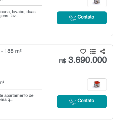
icana, lavabo, duas
ens. laz...
Contato
 - 188 m²
3.690.000
R$
m²
nte apartamento de
ara q...
Contato