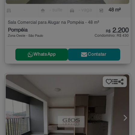
-
- suíte
- vaga
48 m²
Sala Comercial para Alugar na Pompéia - 48 m²
2.200
Pompéia
R$
Condomínio: R$ 430
Zona Oeste - São Paulo
WhatsApp
Contatar