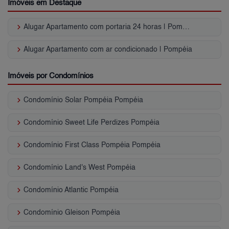
Imóveis em Destaque
keyboard_arrow_right
Alugar Apartamento com portaria 24 horas | Pompéia
keyboard_arrow_right
Alugar Apartamento com ar condicionado | Pompéia
Imóveis por Condomínios
keyboard_arrow_right
Condomínio Solar Pompéia Pompéia
keyboard_arrow_right
Condomínio Sweet Life Perdizes Pompéia
keyboard_arrow_right
Condomínio First Class Pompéia Pompéia
keyboard_arrow_right
Condomínio Land's West Pompéia
keyboard_arrow_right
Condomínio Atlantic Pompéia
keyboard_arrow_right
Condomínio Gleison Pompéia