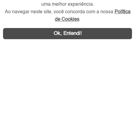
Redes Sociais
uma melhor experiência.
Ao navegar neste site, você concorda com a nossa
Política
de Cookies
.
Ok, Entendi!
Área exclusiva aos anunciantes,
acesse sua conta: