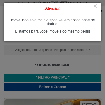
O PORTAL DE IMÓVEIS DA
ZONA OESTE
DE SÃO PAULO
×
Atenção!
Imóvel não está mais disponível em nossa base de
HOME
ZONA OESTE
ALUGAR
POMPÉIA
dados.
Alugar Imóveis na Pompéia, Zona Oeste de São Paulo
Listamos para você imóveis do mesmo perfil!
Pompéia, Zona Oeste
Aluguel de Aptos 3 quartos, Pompeia, Zona Oeste, SP
46 anúncios encontrados
* FILTRO PRINCIPAL *
Refinar e Ordenar