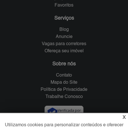
Favoritos
Serviços
Blog
Anuncie
Vagas para corretores
Ofereça seu imóvel
Sobre nós
Contato
Mapa do Site
Política de Privacidade
Trabalhe Conosco
Verificada por
X
Utilizamos cookies para personalizar conteúdos e oferecer