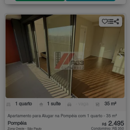
1 quarto
1 suíte
- vaga
35 m²
Apartamento para Alugar na Pompéia com 1 quarto - 35 m²
2.495
Pompéia
R$
Condomínio: R$ 350
Zona Oeste - São Paulo