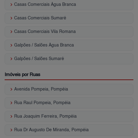
keyboard_arrow_right
Casas Comerciais Água Branca
keyboard_arrow_right
Casas Comerciais Sumaré
keyboard_arrow_right
Casas Comerciais Vila Romana
keyboard_arrow_right
Galpões / Salões Água Branca
keyboard_arrow_right
Galpões / Salões Sumaré
Imóveis por Ruas
keyboard_arrow_right
Avenida Pompeia, Pompéia
keyboard_arrow_right
Rua Raul Pompeia, Pompéia
keyboard_arrow_right
Rua Joaquim Ferreira, Pompéia
keyboard_arrow_right
Rua Dr Augusto De Miranda, Pompéia