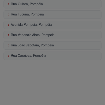
keyboard_arrow_right
Rua Guiara, Pompéia
keyboard_arrow_right
Rua Tucuna, Pompéia
keyboard_arrow_right
Avenida Pompeia, Pompéia
keyboard_arrow_right
Rua Venancio Aires, Pompéia
keyboard_arrow_right
Rua Joao Jabotam, Pompéia
keyboard_arrow_right
Rua Caraibas, Pompéia