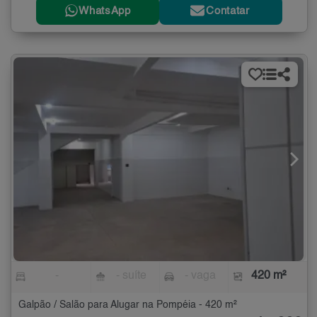
WhatsApp
Contatar
-
- suíte
- vaga
420 m²
Galpão / Salão para Alugar na Pompéia - 420 m²