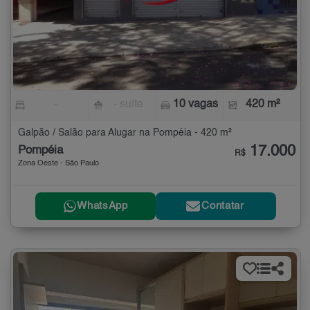
-
- suíte
10 vagas
420 m²
Galpão / Salão para Alugar na Pompéia - 420 m²
17.000
Pompéia
R$
Zona Oeste - São Paulo
WhatsApp
Contatar