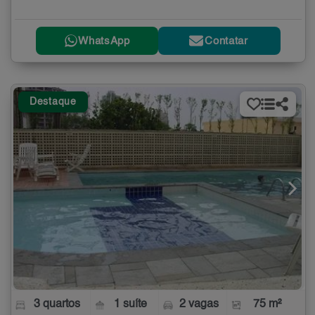
WhatsApp
Contatar
Destaque
3 quartos
1 suíte
2 vagas
75 m²