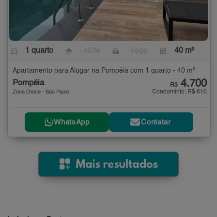
1 quarto
- suíte
- vaga
40 m²
Apartamento para Alugar na Pompéia com 1 quarto - 40 m²
4.700
Pompéia
R$
Condomínio: R$ 610
Zona Oeste - São Paulo
WhatsApp
Contatar