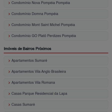
keyboard_arrow_right
Condomínio Nova Pompéia Pompéia
keyboard_arrow_right
Condomínio Domna Pompéia
keyboard_arrow_right
Condomínio Mont Saint Michel Pompéia
keyboard_arrow_right
Condomínio GO Platô Perdizes Pompéia
Imóveis de Bairros Próximos
keyboard_arrow_right
Apartamentos Sumaré
keyboard_arrow_right
Apartamentos Vila Anglo Brasileira
keyboard_arrow_right
Apartamentos Vila Romana
keyboard_arrow_right
Casas Parque Residencial da Lapa
keyboard_arrow_right
Casas Sumaré