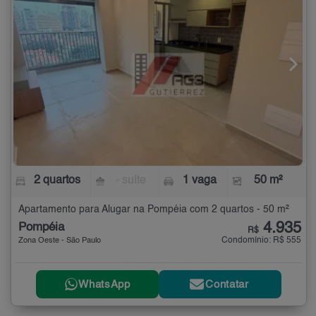
2 quartos
- suíte
1 vaga
50 m²
Apartamento para Alugar na Pompéia com 2 quartos - 50 m²
4.935
Pompéia
R$
Condomínio: R$ 555
Zona Oeste - São Paulo
WhatsApp
Contatar