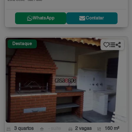
Zona Oeste - São Paulo
WhatsApp
Contatar
Destaque
3 quartos
- suíte
2 vagas
160 m²