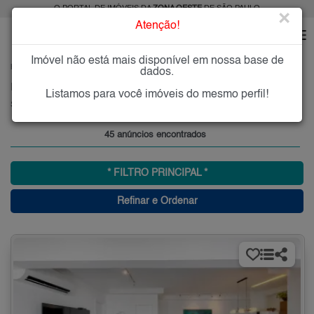
O PORTAL DE IMÓVEIS DA
ZONA OESTE
DE SÃO PAULO
×
Atenção!
Imóvel não está mais disponível em nossa base de
HOME
ZONA OESTE
COMPRAR
SUMARÉ
dados.
Imóveis à Venda no Sumaré, Zona Oeste, SP
Listamos para você imóveis do mesmo perfil!
Sumaré, Zona Oeste
45 anúncios encontrados
* FILTRO PRINCIPAL *
Refinar e Ordenar