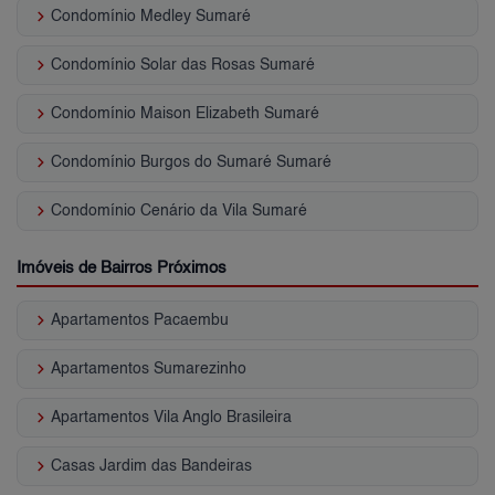
keyboard_arrow_right
Condomínio Medley Sumaré
keyboard_arrow_right
Condomínio Solar das Rosas Sumaré
keyboard_arrow_right
Condomínio Maison Elizabeth Sumaré
keyboard_arrow_right
Condomínio Burgos do Sumaré Sumaré
keyboard_arrow_right
Condomínio Cenário da Vila Sumaré
Imóveis de Bairros Próximos
keyboard_arrow_right
Apartamentos Pacaembu
keyboard_arrow_right
Apartamentos Sumarezinho
keyboard_arrow_right
Apartamentos Vila Anglo Brasileira
keyboard_arrow_right
Casas Jardim das Bandeiras