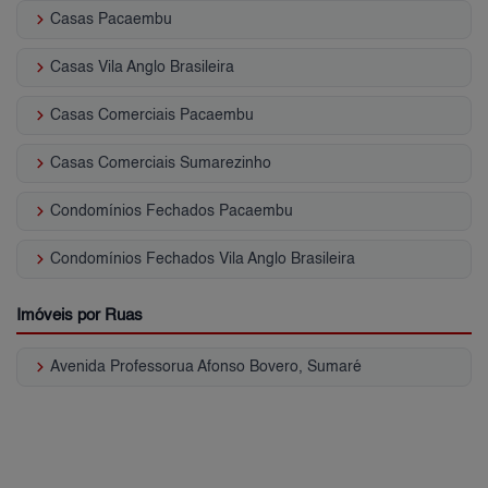
keyboard_arrow_right
Casas Pacaembu
keyboard_arrow_right
Casas Vila Anglo Brasileira
keyboard_arrow_right
Casas Comerciais Pacaembu
keyboard_arrow_right
Casas Comerciais Sumarezinho
keyboard_arrow_right
Condomínios Fechados Pacaembu
keyboard_arrow_right
Condomínios Fechados Vila Anglo Brasileira
Imóveis por Ruas
keyboard_arrow_right
Avenida Professorua Afonso Bovero, Sumaré