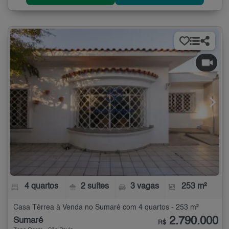
4 quartos
2 suítes
3 vagas
253 m²
Casa Térrea à Venda no Sumaré com 4 quartos - 253 m²
2.790.000
Sumaré
R$