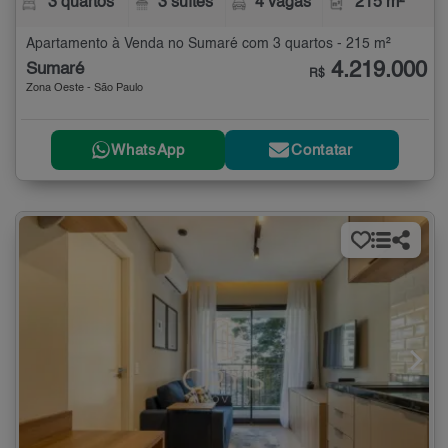
3 quartos
3 suítes
4 vagas
215 m²
Apartamento à Venda no Sumaré com 3 quartos - 215 m²
4.219.000
Sumaré
R$
Zona Oeste - São Paulo
WhatsApp
Contatar