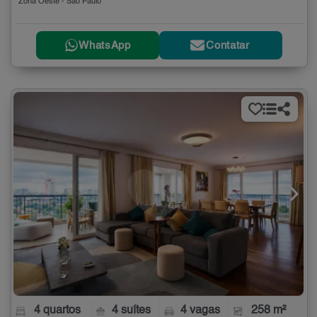
Zona Oeste - São Paulo
WhatsApp
Contatar
4 quartos
4 suítes
4 vagas
258 m²