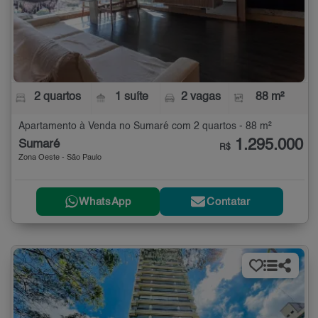
2 quartos
1 suíte
2 vagas
88 m²
Apartamento à Venda no Sumaré com 2 quartos - 88 m²
1.295.000
Sumaré
R$
Zona Oeste - São Paulo
WhatsApp
Contatar