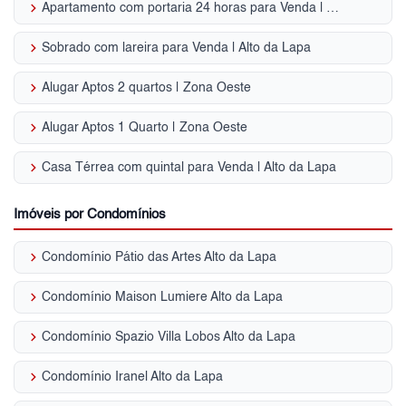
keyboard_arrow_right
Apartamento com portaria 24 horas para Venda | Alto da Lapa
keyboard_arrow_right
Sobrado com lareira para Venda | Alto da Lapa
keyboard_arrow_right
Alugar Aptos 2 quartos | Zona Oeste
keyboard_arrow_right
Alugar Aptos 1 Quarto | Zona Oeste
keyboard_arrow_right
Casa Térrea com quintal para Venda | Alto da Lapa
Imóveis por Condomínios
keyboard_arrow_right
Condomínio Pátio das Artes Alto da Lapa
keyboard_arrow_right
Condomínio Maison Lumiere Alto da Lapa
keyboard_arrow_right
Condomínio Spazio Villa Lobos Alto da Lapa
keyboard_arrow_right
Condomínio Iranel Alto da Lapa