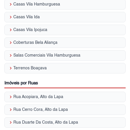
keyboard_arrow_right
Casas Vila Hamburguesa
keyboard_arrow_right
Casas Vila Ida
keyboard_arrow_right
Casas Vila Ipojuca
keyboard_arrow_right
Coberturas Bela Aliança
keyboard_arrow_right
Salas Comerciais Vila Hamburguesa
keyboard_arrow_right
Terrenos Boaçava
Imóveis por Ruas
keyboard_arrow_right
Rua Acopiara, Alto da Lapa
keyboard_arrow_right
Rua Cerro Cora, Alto da Lapa
keyboard_arrow_right
Rua Duarte Da Costa, Alto da Lapa