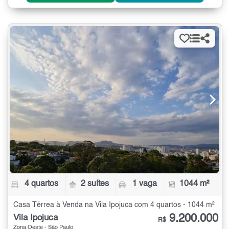
4 quartos
2 suítes
1 vaga
1044 m²
Casa Térrea à Venda na Vila Ipojuca com 4 quartos - 1044 m²
9.200.000
Vila Ipojuca
R$
Zona Oeste - São Paulo