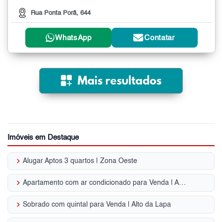
Rua Ponta Porã, 644
WhatsApp
Contatar
Imóveis em Destaque
keyboard_arrow_right
Alugar Aptos 3 quartos | Zona Oeste
keyboard_arrow_right
Apartamento com ar condicionado para Venda | Alto da Lapa
keyboard_arrow_right
Sobrado com quintal para Venda | Alto da Lapa