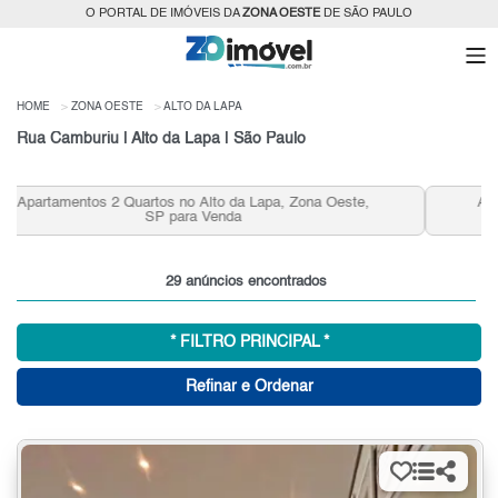
O PORTAL DE IMÓVEIS DA
ZONA OESTE
DE SÃO PAULO
HOME
ZONA OESTE
ALTO DA LAPA
Rua Camburiu | Alto da Lapa | São Paulo
Apartamentos 3 Quartos 2 Vagas no Alto da Lapa, Zona
Oeste, SP para Venda
29 anúncios encontrados
* FILTRO PRINCIPAL *
Refinar e Ordenar