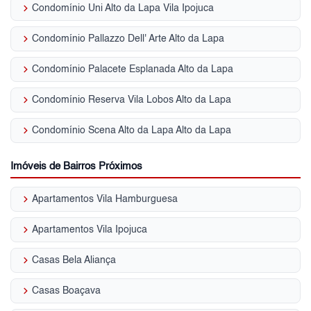
keyboard_arrow_right
Condomínio Uni Alto da Lapa Vila Ipojuca
keyboard_arrow_right
Condomínio Pallazzo Dell' Arte Alto da Lapa
keyboard_arrow_right
Condomínio Palacete Esplanada Alto da Lapa
keyboard_arrow_right
Condomínio Reserva Vila Lobos Alto da Lapa
keyboard_arrow_right
Condomínio Scena Alto da Lapa Alto da Lapa
Imóveis de Bairros Próximos
keyboard_arrow_right
Apartamentos Vila Hamburguesa
keyboard_arrow_right
Apartamentos Vila Ipojuca
keyboard_arrow_right
Casas Bela Aliança
keyboard_arrow_right
Casas Boaçava